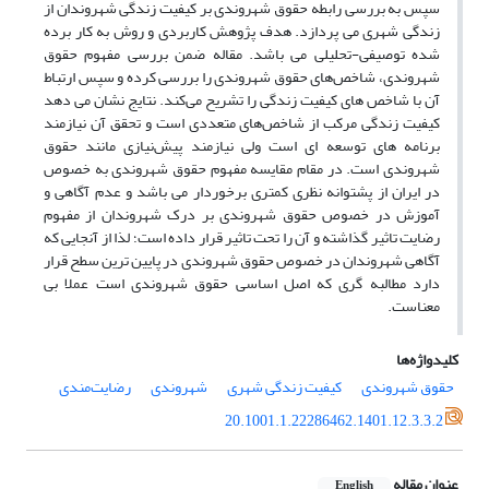
سپس به بررسی رابطه حقوق شهروندی بر کیفیت زندگی شهروندان از
زندگی شهری می پردازد. هدف پژوهش کاربردی و روش به کار برده
شده توصیفی-تحلیلی می باشد. مقاله ضمن بررسی مفهوم حقوق
شهروندی، شاخص‌های حقوق شهروندی را بررسی کرده و سپس ارتباط
آن با شاخص های کیفیت زندگی را تشریح می‌کند. نتایج نشان می دهد
کیفیت زندگی مرکب از شاخص‌های متعددی است و تحقق آن نیازمند
برنامه های توسعه ای است ولی نیازمند پیش‌نیازی مانند حقوق
شهروندی است. در مقام مقایسه مفهوم حقوق شهروندی به خصوص
در ایران از پشتوانه نظری کمتری برخوردار می باشد و عدم آگاهی و
آموزش در خصوص حقوق شهروندی بر درک شهروندان از مفهوم
رضایت تاثیر گذاشته و آن را تحت تاثیر قرار داده است؛ لذا از آنجایی که
آگاهی شهروندان در خصوص حقوق شهروندی در پایین ترین سطح قرار
دارد مطالبه گری که اصل اساسی حقوق شهروندی است عملا بی
معناست.
کلیدواژه‌ها
حقوق شهروندی
کیفیت زندگی شهری
شهروندی
رضایت‌مندی
20.1001.1.22286462.1401.12.3.3.2
عنوان مقاله
English