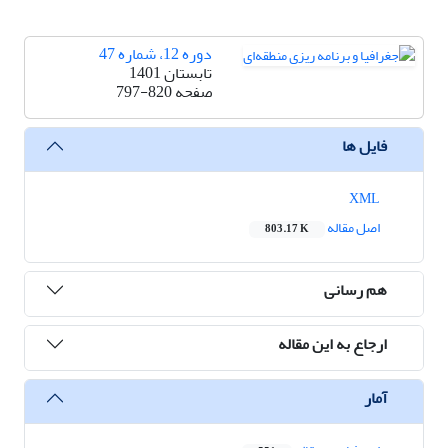
دوره 12، شماره 47
تابستان 1401
صفحه
797-820
فایل ها
XML
اصل مقاله
803.17 K
هم رسانی
ارجاع به این مقاله
آمار