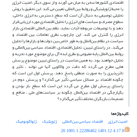
اقتصادی کشورها سخن به میان می آورند و از سوی دیگر، امنیت انرژی
را محیط ژئوپلیتیکی و روابط بین المللی تعیین می کند. این تحقیق با روش
تحلیلی توصیفی به دنبال آن است که سطح دسترس به انرژی داخلی،
سطوح مصرف و سیاست های انرژی را تحلیل اقتصادی مورد ارزیابی قرار
دهد و با توصیفات مربوطه اثبات نماید، نظم بین المللی اقتصادی بازار
انرژی را کنترل می کند. این چارچوب نظری تعاملات بین اقتصاد و
سیاست در نظام بین‌الملل و به طور خاص بین دولت‌ها و بازارها را تحلیل
می‌کند، در راستای تبیین، تحلیل اقتصادی، اقتصاد سیاسی بین‌المللی و
روابط بین الملل پایه مفهومی و نظری ایده آل برای موضوع مورد تجزیه و
تحلیل خواهند بود. به همین مناسبت در راستای تبیین موضوع پرسش
هایی مطرح می گردد که دقت در واکاویی آنها می تواند ، تاثیر و
تاثرپذیری را به صورت منطقی پاسخ دهد، پرسش اول این است که
چگونه اقتصاد بر مسائل سیاسی تأثیر می گذارد؟ و پرسش دوم در
راستای پرسش اول مطرح می گردد این است که سطح باز بودن و
یکپارچگی در اقتصاد بین‌الملل چگونه بر سیاست‌های ملی ، منافع و
تصمیمات بازیگران مختلف تأثیر می‌گذارد؟
کلیدواژه‌ها
امنیت انرژی
اقتصاد سیاسی بین المللی
ژئوپلتیک
ژئواکونومیک
20.1001.1.22286462.1401.12.4.17.8