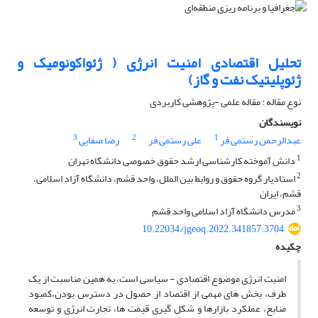
تحلیل اقتصادی امنیت انرژی ( ژئواکونومیک و
ژئوپلیتیک نفت و گاز)
نوع مقاله : مقاله علمی -پژوهشی کاربردی
نویسندگان
3
2
1
عبدالرحمن رستمی فر
علی رستمی فر
رضا صفایی
1
دانش آموخته کارشناسی ارشد حقوق خصوصی دانشگاه تهران
2
استادیار گروه حقوق و روابط بین الملل، واحد قشم، دانشگاه آزاد اسلامی،
قشم، ایران
3
مدرس دانشگاه آزاد اسلامی واحد قشم
10.22034/jgeoq.2022.341857.3704
چکیده
امنیت انرژی موضوع اقتصادی - سیاسی است، به همین مناسبت از یک
طرف، بخش های مهمی از اقتصاد از حصول در دسترس بودن،کمبود
منابع، عملکرد بازارها و شکل گیری قیمت ها، تجارت انرژی و توسعه