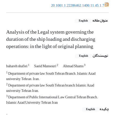
20.1001.1.22286462.1400.11.45.1.7
عنوان مقاله
English
Analysis of the Legal system governing the
duration of the ship loading and discharging
operations: in the light of original planning
نویسندگان
English
1
2
3
bahareh shafiei
Saeid Mansouri
Ahmad Shams
1
Department of private law, South Tehran Branch. Islamic Azad
university, Tehran. Iran.
2
Department of private law, South Tehran branch, Islamic Azad
university, Tehran, Iran.
3
Department of Public International Law, Central Tehran Branch.
Islamic Azad University, Tehran, Iran
چکیده
English