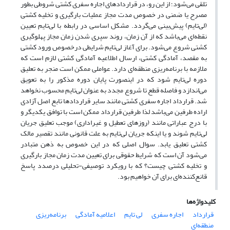
تلقی می‌شود؛ از این رو، در قراردادهای اجاره سفری کشتی شروطی بطور
مصرح یا ضمنی در خصوص مدت مجاز عملیات بارگیری و تخلیه کشتی
(لی‌تایم) پیش‌بینی می‌گردد. مشکل اساسی در رابطه با لی‌تایم تعیین
نقطه‌ای می‌باشد که از آن زمان، روند سپری شدن زمان مجاز پهلوگیری
کشتی شروع می‌شود. برای آغاز لی‌تایم شرایطی درخصوص ورود کشتی
به مقصد، آمادگی کشتی، ارسال اطلاعیه آمادگی کشتی لازم است که
ملازمه با برنامه‌ریزی منطقه‌ای دارد. عواملی ممکن است منجر به تعلیق
دوره لی‌تایم شود که در اینصورت پایان دوره مذکور را به تعویق
می‌اندازد و فاصله قطع تا شروع مجدد به عنوان لی‌تایم محسوب نخواهد
شد. قرارداد اجاره سفری کشتی مانند سایر قراردادها تابع اصل آزادی
اراده طرفین می‌باشد لذا طرفین قرارداد ممکن است با توافق یکدیگر و
با درج عباراتی مانند (روزهای تعطیل و غیراداری) موجب تعلیق جریان
لی‌تایم شوند و یا اینکه جریان لی‌تایم به علت قانونی مانند تقصیر مالک
کشتی تعلیق یابد. سوال اصلی که در این خصوص به ذهن متبادر
می‌شود آن است که شرایط حقوقی برای تعیین مدت زمان مجاز بارگیری
و تخلیه کشتی چیست؟ که با رویکرد توصیفی-تحلیلی درصدد پاسخ
قانع‌کننده‌ای برای آن خواهیم بود.
کلیدواژه‌ها
قرارداد
اجاره سفری
لی تایم
اعلامیه آمادگی
برنامه‌ریزی
منطقه‌ای