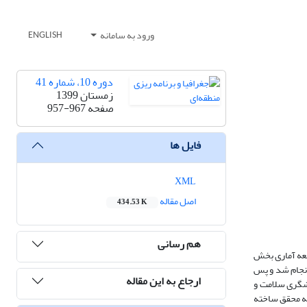
ورود به سامانه
ENGLISH
دوره 10، شماره 41
زمستان 1399
صفحه
957-967
فایل ها
XML
اصل مقاله
434.53 K
هم رسانی
معه آماری بخش
انجام شد و پس
ارجاع به این مقاله
ردشگری سلامت و
ته و پرسشنامه محقق ساخته