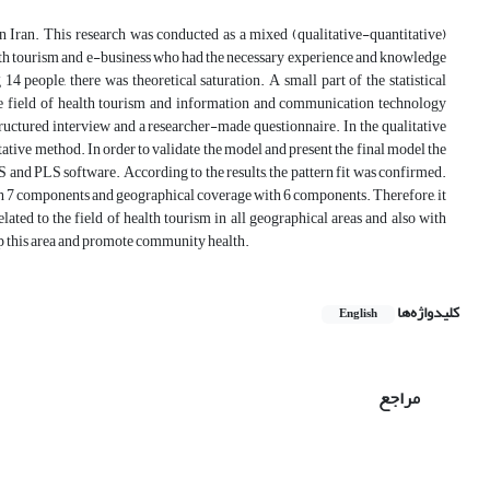
n Iran. This research was conducted as a mixed (qualitative-quantitative)
health tourism and e-business who had the necessary experience and knowledge
 people, there was theoretical saturation. A small part of the statistical
the field of health tourism and information and communication technology
tructured interview and a researcher-made questionnaire. In the qualitative
tative method. In order to validate the model and present the final model the
S and PLS software. According to the results, the pattern fit was confirmed.
ith 7 components and geographical coverage with 6 components. Therefore, it
elated to the field of health tourism in all geographical areas and also with
op this area and promote community health.
کلیدواژه‌ها
English
مراجع