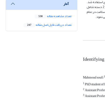
ری استفاده شد.
آمار
فرآیند تجزیه و تحلیل داده‌ها در نرم افزارهای SPSS و PLS انجام گردید. با توجه به نتایج حاصل، برازش الگو مورد تایید قرار گرفت. الگوی درآمدی شناسایی شده در 2 دسته شامل
دشگری سلامت در تمام
تعداد مشاهده مقاله
ی نمود.
530
تعداد دریافت فایل اصل مقاله
247
Identifying 
Mahmoud soufi
1
PhD student of 
2
Assistant Profes
3
Assistant Profe