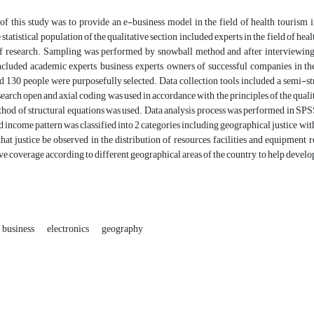
f this study was to provide an e-business model in the field of health tourism i
 statistical population of the qualitative section included experts in the field of 
of research. Sampling was performed by snowball method and after interviewing 14
ncluded academic experts, business experts, owners of successful companies in 
nd 130 people were purposefully selected. Data collection tools included a semi-s
esearch open and axial coding was used in accordance with the principles of the quali
ethod of structural equations was used. Data analysis process was performed in SPS
d income pattern was classified into 2 categories including geographical justice w
that justice be observed in the distribution of resources, facilities and equipment r
 coverage according to different geographical areas of the country, to help devel
business
electronics
geography