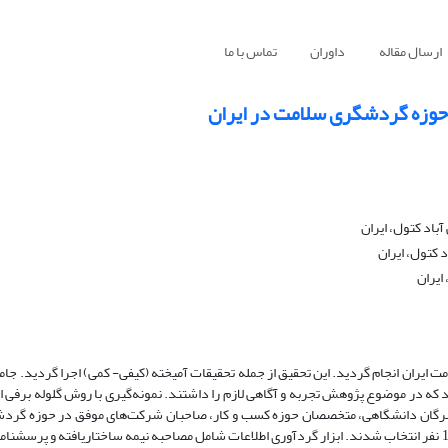
ارسال مقاله
داوران
تماس با ما
 حوزه گردشگری سلامت در ایران
آباد کتول، ایران
 کتول، ایران
ایران
 ایران انجام گردید. این تحقیق از جمله تحقیقات آمیخته (کیفی- کمی) اجرا گردید. جا
ه در موضوع پژوهش تجربه و آگاهی لازم را داشتند. نمونه‌گیری با روش گلوله برفی 
اری شامل خبرگان دانشگاهی، متخصصان حوزه کسب و کار، صاحبان شرکت‌های موفق در حوزه گ
متخصصان حوزه فناوری اطلاعات و ارتباطات بود که به صورت هدفمند تعداد 130 نفر انتخاب شدند. ابزار گردآوری اطلاعات شامل مصاحبه نیمه ساختاریاف