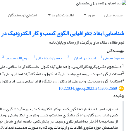
صفحه اصلی
مرور
اطلاعات نشریه
راهنمای نویسندگان
شناسایی ابعاد جغرافیایی الگوی کسب و کار الکترونیک در
نوع مقاله : مقاله های برگرفته از رساله و پایان نامه
نویسندگان
3
2
2
1
محمود صوفی
احمد مهرابیان
حسین دیده خانی
روح الله سمیعی
1
دانشجوی دکتری گروه کارآفرینی ، واحد علی آباد کتول، دانشگاه آزاد اسلامی ، علی 
2
استادیار گروه مهندسی صنایع، واحد علی آباد کتول، دانشگاه آزاد اسلامی، علی آباد
3
استادیار گروه مدیریت، واحد علی آباد کتول، دانشگاه آزاد اسلامی، علی آباد کتول، 
10.22034/jgeoq.2023.243206.2669
چکیده
تحقیق حاضر با هدف ارائه الگوی کسب و کار الکترونیک در حوزه گردشگری سلامت
کیفی شامل خبرگان حوزه گردشگری سلامت و کسب و کارهای الکترونیکی بودند ک
از مصاحبه با 14 نفر به اشباع نظری رسید. در بخش کمی جامعه آم