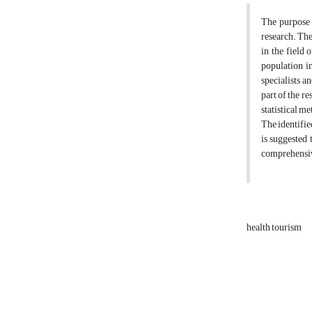
The purpose o
research. The
in the field 
population i
specialists a
part of the r
statistical m
The identifie
is suggested 
comprehensive
health tourism