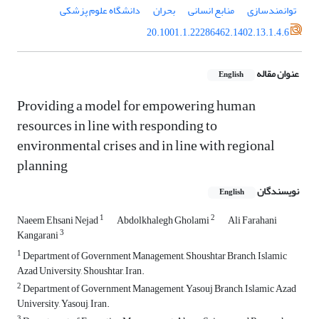
توانمندسازی
منابع انسانی
بحران
دانشگاه علوم پزشکی
20.1001.1.22286462.1402.13.1.4.6
عنوان مقاله
English
Providing a model for empowering human
resources in line with responding to
environmental crises and in line with regional
planning
نویسندگان
English
1
2
Naeem Ehsani Nejad
Abdolkhalegh Gholami
Ali Farahani
3
Kangarani
1
Department of Government Management, Shoushtar Branch, Islamic
Azad University, Shoushtar, Iran.
2
Department of Government Management, Yasouj Branch, Islamic Azad
University, Yasouj, Iran.