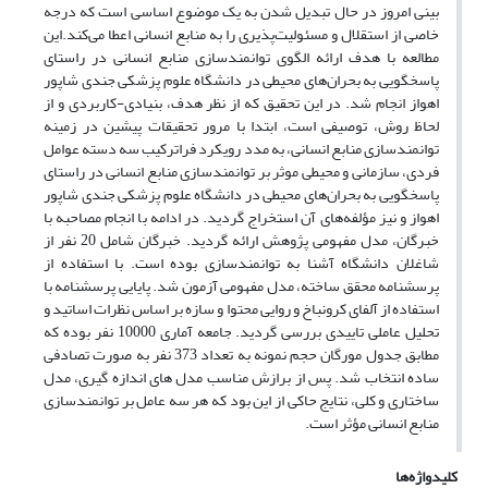
بینی امروز در حال تبدیل شدن به یک موضوع اساسی است که درجه
خاصی از استقلال و مسئولیت‌پذیری را به منابع انسانی اعطا می‌کند.این
مطالعه با هدف ارائه الگوی توانمندسازی منابع انسانی در راستای
پاسخگویی به بحران‌های محیطی در دانشگاه علوم پزشکی جندی شاپور
اهواز انجام شد. در این تحقیق که از نظر هدف، بنیادی-کاربردی و از
لحاظ روش، توصیفی است، ابتدا با مرور تحقیقات پیشین در زمینه
توانمندسازی منابع انسانی، به مدد رویکرد فراترکیب سه دسته عوامل
فردی، سازمانی و محیطی موثر بر توانمندسازی منابع انسانی در راستای
پاسخگویی به بحران‌های محیطی در دانشگاه علوم پزشکی جندی شاپور
اهواز و نیز مؤلفه‌های آن استخراج گردید. در ادامه با انجام مصاحبه با
خبرگان، مدل مفهومی پژوهش ارائه گردید. خبرگان شامل 20 نفر از
شاغلان دانشگاه آشنا به توانمندسازی بوده است. با استفاده از
پرسشنامه محقق ساخته، مدل مفهومی آزمون شد. پایایی پرسشنامه با
استفاده از آلفای کرونباخ و روایی محتوا و سازه بر اساس نظرات اساتید و
تحلیل عاملی تاییدی بررسی گردید. جامعه آماری 10000 نفر بوده که
مطابق جدول مورگان حجم نمونه به تعداد 373 نفر به صورت تصادفی
ساده انتخاب شد. پس از برازش مناسب مدل های اندازه گیری، مدل
ساختاری و کلی، نتایج حاکی از این بود که هر سه عامل بر توانمندسازی
منابع انسانی مؤثر است.
کلیدواژه‌ها