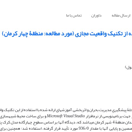
ارسال مقاله
داوران
تماس با ما
ه از تکنیک واقعیت مجازی (مورد مطالعه: منطقۀ چهار کرمان)
ئول)
یشگیریِ مدیریت بحران و اثربخشی آموزش­های ارائه شده با استفاده از این تکنیک وا
هت برنامه­نویسی از نرم­افزار
Microsoft Visual Studio
و برای ساخت محیط شبیه­سازی 
استفاد شده است. جامعه آماری پژوهش شامل 80 نفر از شهروندان منطقۀ 4 شهر کرمان می­باشد که، دیدگاه آنها بر اساس سطوح چهارگانه
شد. برای جمع­آوری داده­ها از پرسشنامه محقق ساخته که روایی آن توسط متخصصین و پایایی آنها با مقدار 936/0 مورد تأیید قرار گرفته، ا