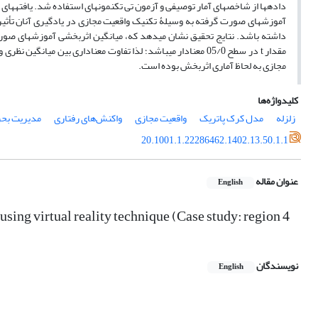
داده­ها از شاخص­های آمار توصیفی و آزمون تی تک­نمونه­ای استفاده شد. یافته­ه
آموزش­های صورت گرفته به وسیلۀ تکنیک واقعیت مجازی در یادگیری آنان تأثیر مثب
مقدار t در سطح 05/0 معنادار می­باشد؛ لذا تفاوت معناداری بین
مجازی به لحاظ آماری اثربخش بوده است.
کلیدواژه‌ها
زلزله
مدل کرک پاتریک
واقعیت مجازی
واکنش‌های رفتاری
مدیریت بحر
20.1001.1.22286462.1402.13.50.1.1
عنوان مقاله
English
sing virtual reality technique (Case study: region 4
نویسندگان
English