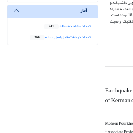
بی داشته­اند و
جامعه به همراه
آمار
داشته باشد. نتایج تحقیق نشان می­دهد که، میانگین اثربخشی آموزش­های صورت گرفته به­وسیلۀ تکنیک واقعیت ­مجازی در جهت ارتقای عملکرد شهروندان برابر با 18/3 بوده است.
لۀ تکنیک واقعیت
تعداد مشاهده مقاله
741
تعداد دریافت فایل اصل مقاله
366
Earthquake 
of Kerman c
Mohsen Pourkho
1
Associate Profe