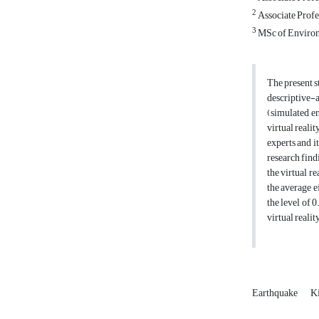
2
Associate Profe
3
MSc of Environm
The present s
descriptive-
(simulated en
virtual reali
experts and i
research find
the virtual re
the average e
the level of 
virtual realit
Earthquake
K