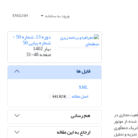
ورود به سامانه
ENGLISH
دوره 13، شماره 50 -
شماره پیاپی 50
بهار 1402
صفحه
31-48
فایل ها
XML
اصل مقاله
641.02 K
قعیت مجازی در
هم رسانی
شده، از موتور
 مدل کرک پاتریک جمع­آوری
ارجاع به این مقاله
ستفاده شد؛ همچنین برای تجزیه و تحلیل