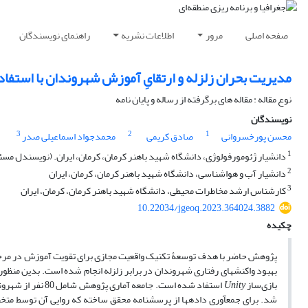
صفحه اصلی
مرور
اطلاعات نشریه
راهنمای نویسندگان
مدیریت بحران زلزله و ارتقایِ آموزش شهروندان با استفاد
نوع مقاله : مقاله های برگرفته از رساله و پایان نامه
نویسندگان
3
2
1
محسن پورخسروانی
صادق کریمی
محمدجواد اسماعیلی صدر
1
دانشیار ژئومورفولوژی، دانشگاه شهید باهنر کرمان، کرمان، ایران. (نویسندل مس
2
دانشیار آب و هواشناسی، دانشگاه شهید باهنر کرمان، کرمان، ایران
3
کارشناس ارشد مخاطرات محیطی، دانشگاه شهید باهنر کرمان، کرمان، ایران
10.22034/jgeoq.2023.364024.3882
چکیده
پژوهش حاضر با هدف توسعۀ تکنیک واقعیت مجازی برای تقویت آموزش در مرحلۀ پ
بهبود واکنش­های رفتاری شهروندان در برابر زلزله انجام شده است. بدین منظور ج
بازی‌ساز
Unity