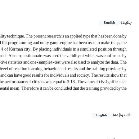
چکیده
English
eality technique. The present research is an applied type that has been done by
used for programming and unity game engine has been used to make the game
n 4 of Kerman city. By placing individuals in a simulated position through
model. Also, a questionnaire was used, the validity of which was confirmed by
ive statistics and one-sample t-test were also used to analyze the data. The
level of reaction, learning, behavior and results, and the training provided by
ed and can have good results for individuals and society. The results show that
he performance of citizens was equal to 3.18. The value of t is significant at
imental mean. Therefore, it can be concluded that the training provided by the
کلیدواژه‌ها
English
t