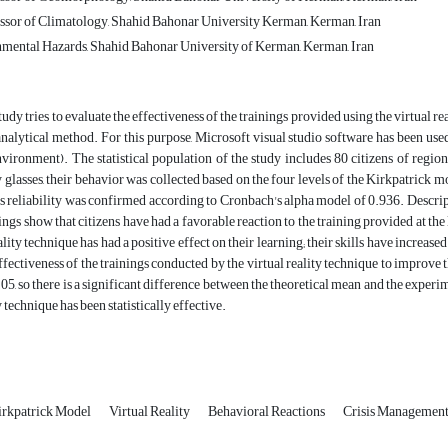
ssor of Climatology, Shahid Bahonar University Kerman, Kerman, Iran
ental Hazards, Shahid Bahonar University of Kerman, Kerman, Iran
tudy tries to evaluate the effectiveness of the trainings provided using the virtual r
analytical method. For this purpose, Microsoft visual studio software has been 
vironment). The statistical population of the study includes 80 citizens of regio
ty glasses, their behavior was collected based on the four levels of the Kirkpatrick 
ts reliability was confirmed according to Cronbach's alpha model of 0.936. Descript
ings show that citizens have had a favorable reaction to the training provided at the 
ality technique has had a positive effect on their learning; their skills have increas
ffectiveness of the trainings conducted by the virtual reality technique to improve t
0.05, so there is a significant difference between the theoretical mean and the exper
y technique has been statistically effective.
irkpatrick Model
Virtual Reality
Behavioral Reactions
Crisis Managemen