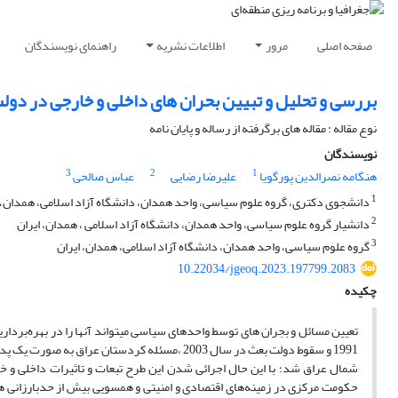
صفحه اصلی
مرور
اطلاعات نشریه
راهنمای نویسندگان
بررسی و تحلیل و تبیین بحران های داخلی و خارجی در دول
نوع مقاله : مقاله های برگرفته از رساله و پایان نامه
نویسندگان
3
2
1
هنگامه نصرالدین پورگویا
علیرضا رضایی
عباس صالحی
1
دانشجوی دکتری، گروه علوم سیاسی، واحد همدان، دانشگاه آزاد اسلامی، همدان، ا
2
دانشیار گروه علوم سیاسی، واحد همدان، دانشگاه آزاد اسلامی ، همدان، ایران
3
گروه علوم سیاسی، واحد همدان، دانشگاه آزاد اسلامی، همدان، ایران
10.22034/jgeoq.2023.197799.2083
چکیده
تعیین مسائل و بجران های توسط واحدهای سیاسی میتواند آنها را در بهره‌بردار
1991 و سقوط دولت بعث در سال 2003 ،مسئله کردس
شمال عراق شد؛ با این حال اجرائی شدن این طرح تبعات و تاثیرات داخلی و
حکومت مرکزی در زمینه‌های اقتصادی و امنیتی و همسویی بیش از حدبارزانی ها