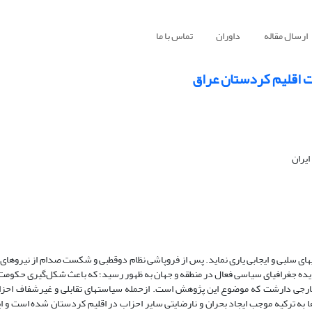
ارسال مقاله
داوران
تماس با ما
ت اقلیم کردستان عراق
یران
یهای سلبی و ایجابی یاری نماید. پس از فروپاشی نظام دوقطبی و شکست صدام از نیروهای 
تان عراق به صورت یک پدیده جغرافیای سیاسی فعال در منطقه و جهان به ظهور رسید؛ که باعث شکل‌گیری ح
 خارجی دارشت که موضوع این پژوهش است. ازحمله سیاستهای تقابلی و غیرشفاف احزا
 به ترکیه موجب ایجاد بحران و نارضایتی سایر احزاب در اقلیم کردستان شده است و ا