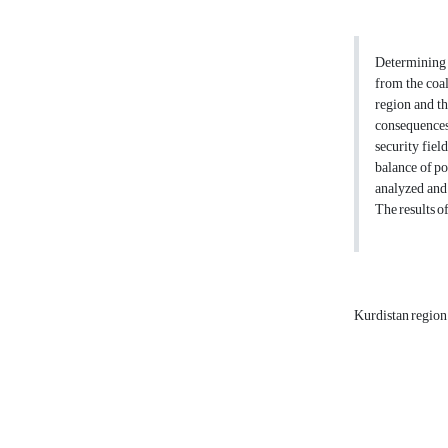
Determining i
from the coal
region and th
consequences,
security fiel
balance of po
analyzed and 
The results o
Kurdistan regio