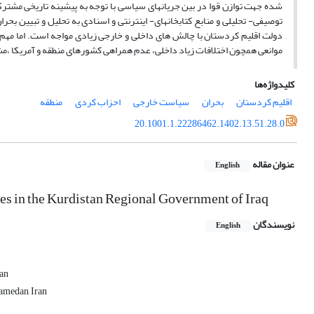
شده جهت توازن قوا در بین جریانهای سیاسی با توجه به پیشینه تاریخی مشترک،
توصیفی- تحلیلی و منابع کتابخانهای- اینترنتی و اسنادی به تحلیل و تبیین بح
دولت اقلیم کردستان با چالش های داخلی و خارجی زیادی مواجه است. اما مهم
موانعی همچون اختلافات زیاد داخلی، عدم همراهی کشورهای منطقه و آمریکا ،مش
کلیدواژه‌ها
اقلیم کردستان
بحران
سیاست خارجی
احزاب کردی
منطقه
20.1001.1.22286462.1402.13.51.28.0
عنوان مقاله
English
ises in the Kurdistan Regional Government of Iraq
نویسندگان
English
ran
amedan, Iran