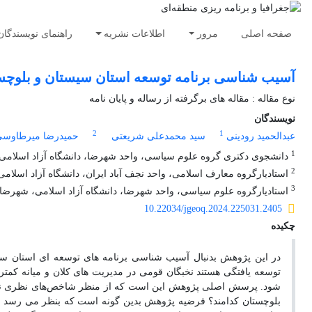
صفحه اصلی
مرور
اطلاعات نشریه
راهنمای نویسندگان
آسیب شناسی برنامه توسعه استان سیستان و بلوچست
نوع مقاله : مقاله های برگرفته از رساله و پایان نامه
نویسندگان
2
1
عبدالحمید رودینی
سید محمدعلی شریعتی
حمیدرضا میرطاوس
1
دانشجوی دکتری گروه علوم سیاسی، واحد شهرضا، دانشگاه آزاد اسلامی،
2
استادیارگروه معارف اسلامی، واحد نجف آباد ایران، دانشگاه آزاد اسلامی،
3
استادیارگروه علوم سیاسی، واحد شهرضا، دانشگاه آزاد اسلامی، شهرضا، 
10.22034/jgeoq.2024.225031.2405
چکیده
در این پژوهش بدنبال آسیب شناسی برنامه های توسعه ای استان سی
توسعه یافتگی هستند نخبگان قومی در مدیریت های کلان و میانه کمتر
شود. پرسش اصلی پژوهش این است که از منظر شاخص‌های نظری نهادگ
بلوچستان کدامند؟ فرضیه پژوهش بدین گونه است که بنظر می رسد ا