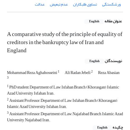
ورشکستگی
تساوی طلبکاران
عدم تبعیض
عدالت
عنوان مقاله
English
A comparative study of the principle of equality of
creditors in the bankruptcy law of Iran and
England
نویسندگان
English
1
2
Mohammad Reza Aghahosseini
Ali Radan Jebeli
Reza Abasian
3
1
PhD student, Department of Law, Isfahan Branch (Khorasgan), Islamic
Azad University, Isfahan, Iran.
2
Assistant Professor, Department of Law, Isfahan Branch (Khorasgan),
Islamic Azad University, Isfahan, Iran.
3
Assistant Professor, Department of Law, Najafabad Branch, Islamic Azad
University, Najafabad, Iran.
چکیده
English