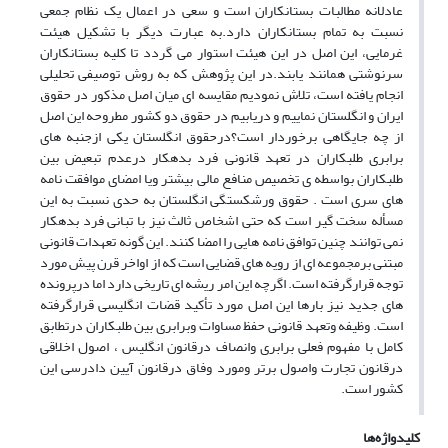
عادلانه مطالبات بستانکاران است و سعی در اعمال یک نظام جمعی
نسبت به تمام بستانکاران دارد.به عبارت دیگر با تشکیل هیئت
غرمایی، این اصل در این هیئت استوار می گردد تا کلیه بستانکاران
سرنوشتی همانند یابند.در این پژوهش که به روش توصیفی تحلیلی
انجام یافته است، تلاش نمودیم مقایسه ای میان اصل مذکور در حقوق
ایران و انگلستان نماییم و دریابیم در حقوق دو کشور مطروحه این اصل
از چه جایگاهی برخوردار است؟درحقوق انگلستان یکی ازجنبه های
برابری طلبکاران در تعهد قانونی فرد بدهکار درعدم تبعیض بین
طلبکاران بواسطه ی تخصیص منافع مالی بیشتر ویا امضای موافقت نامه
های سری است . حقوق ورشکستگی انگلستان به حدی نسبت به این
مسأله سخت گیر است که حتی اشخاص ثالث نیز با تبانی فرد بدهکار
نمی توانند چنین توافق نامه هایی را امضا کنند. این گونه تعهدات قانونی
مبتنی برمجموعه ای از رویه های قضایی است که از اواخر قرن پیش مورد
توجه قرارگرفته است. اگرچه این امر ریشه ای تاریخی دارد اما درپرونده
های جدید نیز بارها این اصل مورد تأکید قضات انگلیسی قرارگرفته
است. وظیفه وتعهد قانونی حفظ مساوات وبرابری بین طلبکاران درتطابق
کامل با مفهوم فعلی برابری وانصاف درقانون انگلیس ، اصول اخلاقی
درقانون تجارت واصول برتر ومورد وفاق درقانون آیین دادرسی این
کشور است.
کلیدواژه‌ها