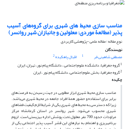
مناسب سازی محیط های شهری برای گروه‌های آسیب
پذیر (مطالعۀ موردی: معلولین و جانبازان شهر روانسر)
نوع مقاله : مقاله علمی -پژوهشی کاربردی
نویسندگان
2
1
مصطفی شاهینی فر
اقبال پاهکیده
1
گروه جغرافیا، دانشگده علوم اجتماعی ، دانشگاه پیام نور، تهران، ایران
2
گروه جغرافیا، بخش علوم اجتماعی، دانشگاه پیام نور ، ایران
چکیده
مناسب سازی محیط شهری ابزار مطلوبی در جهت رسیدن به فرصت‌های
برابر برای استفاده و حضور همة افراد جامعه در محیط شهری می‌باشد.
زیرا که دسترسی به محیط های شهری یکی از شرایط لازم کیفیت فضاهای
شهری محسوب می‌شود. شهر روانسر در استان کرمانشاه مرکز
مراودات حدود 700 نفر معلول تحت پوشش اداره بهزیستی است. لزوم
برنامه‏ریزی و اهتمام به نیازهای این قشر آسیب پذیر اجتماعی یکی از
ضرورت های اساسی مطالعه حاضر است. هدف اصلی این پژوهش،