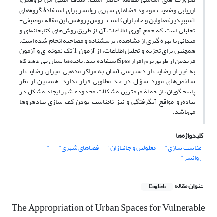
ارزیابی وضعیت موجود فضاهای شهری روانسر برای استفادۀ گروه‌های
آسیب‏پذیر(معلولین و جانبازان) است. روش پژوهش این مقاله توصیفی-
تحلیلی است که جمع آوری اطلاعات آن از طریق روش‌های کتابخانه‌ای و
میدانی با بهره گیری از مشاهده، پرسشنامه و مصاحبه انجام شده است.
همچنین برای تجزیه و تحلیل اطلاعات، از آزمون T تک نمونه ای و آزمون
فریدمن از طریق نرم افزار Spssاستفاده شد. یافته‌ها نشان می دهد که
به غیر از رضایت از دسترسی آسان به مراکز مذهبی، میزان رضایت از
شاخص‌های مورد سؤال در حد مطلوبی قرار ندارد. همچنین از نظر
پاسخگویان، از جملۀ مهمترین مشکلات محدوده شهر ایجاد مشکل در
پیاده‌رو مواقع آبگرفتگی و نیز نامناسب بودن کف سازی پیاده‎روها
می‌باشد.
کلیدواژه‌ها
مناسب سازی"
معلولین و جانبازان"
فضاهای شهری"
"
روانسر"
عنوان مقاله
English
The Appropriation of Urban Spaces for Vulnerable