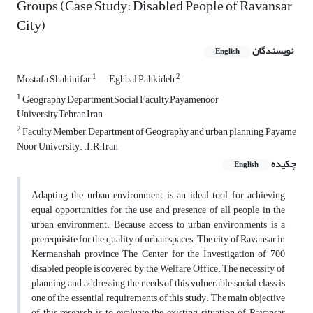
Groups (Case Study: Disabled People of Ravansar
City)
نویسندگان
English
1
2
Mostafa Shahinifar
Eghbal Pahkideh
1
Geography Department,Social Faculty,Payamenoor
University,Tehran,Iran
2
Faculty Member, Department of Geography and urban planning, Payame
Noor University. .I.R.Iran
چکیده
English
Adapting the urban environment is an ideal tool for achieving
equal opportunities for the use and presence of all people in the
urban environment. Because access to urban environments is a
prerequisite for the quality of urban spaces. The city of Ravansar in
Kermanshah province The Center for the Investigation of 700
disabled people is covered by the Welfare Office. The necessity of
planning and addressing the needs of this vulnerable social class is
one of the essential requirements of this study. The main objective
of this research is to evaluate the existing situation of Ravansar