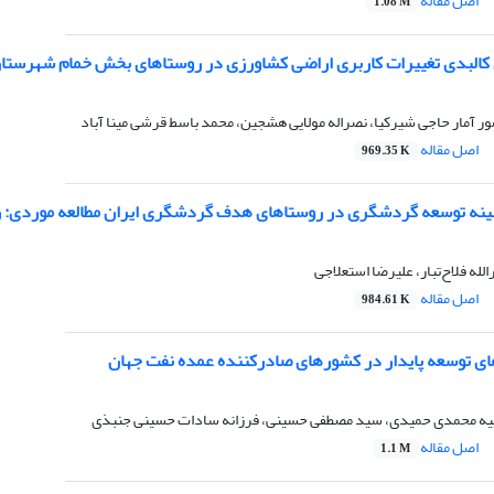
اصل مقاله
1.08 M
 کالبدی تغییرات کاربری اراضی کشاورزی در روستاهای بخش خمام شهرستا
مور آمار حاجی شیرکیا، نصراله مولایی هشجین، محمد باسط قرشی مینا آباد‏‏
اصل مقاله
969.35 K
بهینه توسعه گردشگری در روستاهای هدف گردشگری ایران مطالعه موردی:
له فلاح‌تبار، علیرضا استعلاجی
اصل مقاله
984.61 K
 توسعه پایدار در کشورهای صادرکننده عمده نفت جهان
یه محمدی حمیدی، سید مصطفی حسینی، فرزانه سادات حسینی جنبذی
اصل مقاله
1.1 M