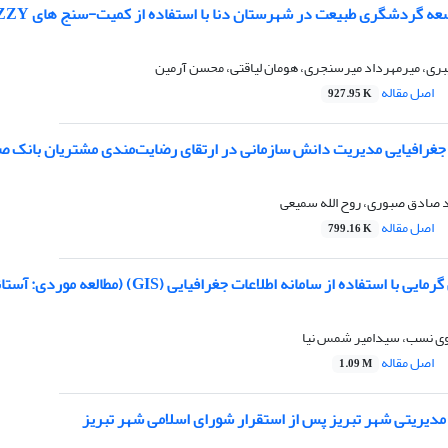
شگری طبیعت در شهرستان دنا با استفاده از کمیت-سنج های FUZZY و سناریوهای تصمیم‌گیری الگوریتم ANP-OWA
یبری، میرمهرداد میرسنجری، هومان لیاقتی، محسن آرمین
اصل مقاله
927.95 K
جغرافیایی مدیریت دانش سازمانی در ارتقای رضایت‌مندی مشتریان بانک ص
صادق صبوری، روح الله سمیعی
اصل مقاله
799.16 K
از سامانه اطلاعات جغرافیایی (GIS) (مطالعه موردی: آستانه های حرارتی موثر برکشت گندم در استان فارس)
ی نسب، سیدامیر شمس نیا
اصل مقاله
1.09 M
مدیریتی شهر تبریز پس از استقرار شورای اسلامی شهر تبریز