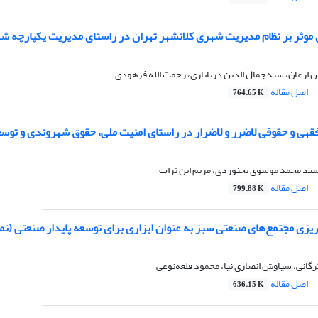
ل موثر بر نظام مدیریت شهری کلانشهر تهران در راستای مدیریت یکپارچه ش
س ارغان، سیدجمال الدین دریاباری، رحمت الله فرهودی
اصل مقاله
764.65 K
قهی و حقوقی لاضرر و لاضرار در راستای امنیت ملی، حقوق شهروندی و تو
د محمد موسوی بجنوردی، مریم ابن تراب
اصل مقاله
799.88 K
ه‌ریزی مجتمع‌های صنعتی سبز به عنوان ابزاری برای توسعه پایدار صنعتی 
انی، سیاوش انصاری نیا، محمود قلعه‌نوعی
اصل مقاله
636.15 K