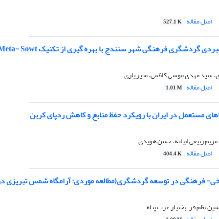
اصل مقاله
527.1 K
ردی گردشگری فرهنگی شهر سنندج با بهره گیری از تکنیک Meta- Sowt
ی، سید مهدی موسی کاظمی، منیر یاری
اصل مقاله
1.01 M
های مستعمل در ایران با رویکرد حفظ منابع و کاهش ردپای کربن
 مریم ربیعی ابیانه، حسن هویدی
اصل مقاله
404.4 K
خی- فرهنگی در توسعه گردشگری(مطالعه موردی: آرامگاه شمس تبریزی د
ین نظم فر، بختیار عزت پناه