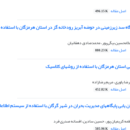
اصل مقاله
496.15 K
اه سد زیرزمینی در حوضه آبریز رودخانه گز در استان هرمزگان با استفاده از 
لامحسین بیگی‌پور، محمدصادق دهقانیان
اصل مقاله
880.23 K
ی استان هرمزگان با استفاده از روشهای کلاسیک
ضا یاوری، مریم رضازاده
اصل مقاله
452.82 K
ن یابی پایگاههای مدیریت بحران در شهر گرگان با استفاده از سیستم اطلاعا
فاطمه کریمیان پور، حسین سادین، افسانه صدری فرد
اصل مقاله
505.96 K