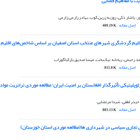
ّت با مفاهیم فضایی
، یاشار ذکی، روزبه زرین کوب، بهادر زارعی زارعی
اصل مقاله
409.19 K
اقلیم گردشگری شهرهای منتخب استان اصفهان بر اساس شاخص‌های اقلیم
د رحیمی، ریحانه ‌ نیک‌بخت، مهسا صدیق بازکیاگوراب
اصل مقاله
815.8 K
پلیتیکی تأثیرگذار افغانستان بر امنیت ایران؛ مطالعه موردی ترانزیت مواد
 حیدر لطفی، شیدا مرتضایی
اصل مقاله
883.13 K
تجاری سیاسی در شهرداری ها(مطالعه موردی استان خوزستان)