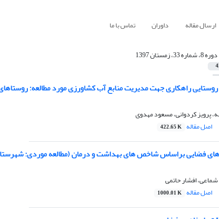
ارسال مقاله
داوران
تماس با ما
دوره 8، شماره 33، زمستان 1397
4
وستایی راهکاری جهت مدیریت منابع آب کشاورزی مورد مطالعه: روستاها
، پرویز کردوانی، مسعود مهدوی
اصل مقاله
422.65 K
 های فضایی براساس شاخص های بهداشت و درمان (مطالعه موردی: شهرستان
شماعی، افشار حاتمی
اصل مقاله
1000.01 K