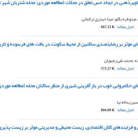
ویرذهنی در ایجاد حس تعلق در محلات (مطالعه موردی: محله شتربان شهر ت
، مینو قره بگلو، مینا حیدری ترکمانی
اصل مقاله
667.15 K
 موثر بر رضایتمندی ساکنین از محیط سکونت در بافت های فرسوده و تار
ه، محمد تقی رضویان
اصل مقاله
572.27 K
 حکمروایی خوب در باز آفرینی شهری از منظر ساکنان محله (مطالعه مورد
سین یداله نیا
اصل مقاله
860.89 K
و فرایندهای کلان اقتصادی، زیست محیطی و مدیریتی موثر بر زیست پذیری شهری م