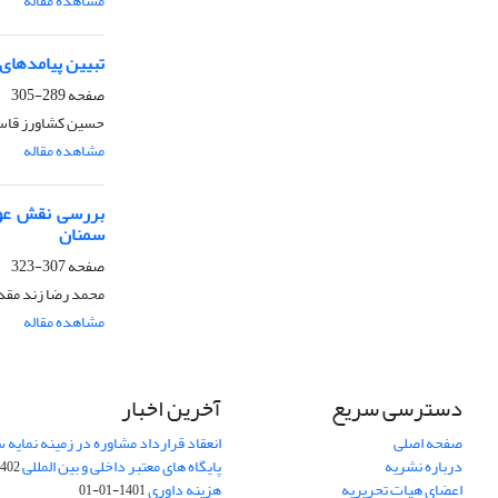
مشاهده مقاله
تبیین پیامدهای 
صفحه
289-305
حسین کشاورز قاسم
مشاهده مقاله
سمنان
صفحه
307-323
محمد رضا زند مقد
مشاهده مقاله
دسترسی سریع
آخرین اخبار
صفحه اصلی
انعقاد قرارداد مشاوره در زمینه نمایه
درباره نشریه
پایگاه های معتبر داخلی و بین المللی
02-03-28
اعضای هیات تحریریه
هزینه داوری
1401-01-01