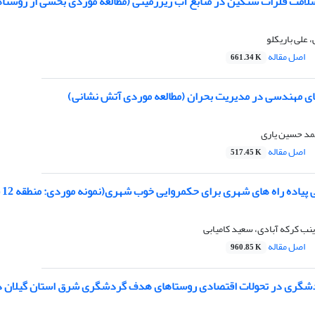
لامت فلزات سنگین در منابع آب زیرزمینی (مطالعه موردی بخشی از روس
علی باریکلو
اصل مقاله
661.34 K
ای مهندسی در مدیریت بحران (مطالعه موردی آتش نشانی)
حمد حسین یاری
اصل مقاله
517.45 K
یاده راه های شهری برای حکمروایی خوب شهری(نمونه موردی: منطقه 12 شهر تهران)
نب کرکه آبادی، سعید کامیابی
اصل مقاله
960.85 K
شگری در تحولات اقتصادی روستاهای هدف گردشگری شرق استان گیلان د