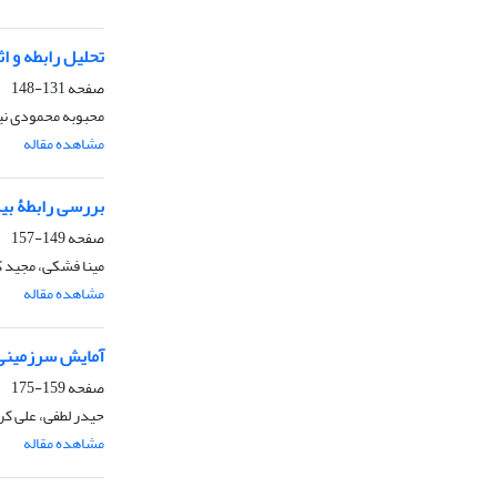
تحلیل رابطه و ا
صفحه
131-148
محبوبه محمودی نیا،
مشاهده مقاله
بررسی رابطۀ بی
صفحه
149-157
مینا فشکی، مجید ک
مشاهده مقاله
آمایش سرزمینی و
صفحه
159-175
حیدر لطفی، علی ک
مشاهده مقاله