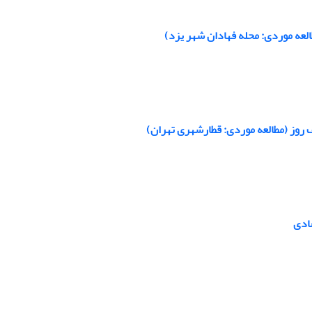
لعه موردی: محله فهادان شهر یزد)
روز (مطالعه موردی: قطارشهری تهران)
صادی