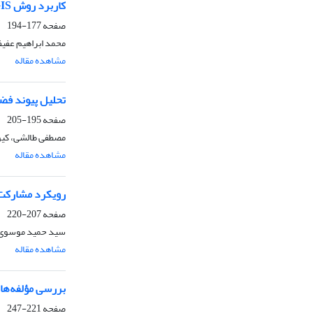
کاربرد روش GIS در شناسایی مناطق روستایی باپتانسیل اکوتوریستی با استفاده از منطق فازی و مدل AHP مطالعه موردی دهستان دولت آباد داراب استان فارس
صفحه
177-194
محمد ابراهیم عفی
مشاهده مقاله
تحلیل پیوند فضا
صفحه
195-205
مصطفی طالشی، کیو
مشاهده مقاله
رویکرد مشارکت جوی
صفحه
207-220
سید حمید موسوی،
مشاهده مقاله
بررسی مؤلفه‌های
صفحه
221-247