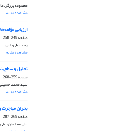
معصومه برزگر، طا
مشاهده مقاله
ارزیابی مؤلفه‌های کیفیت
صفحه
249-258
زینب علی یاس
مشاهده مقاله
تحلیل و سطح‌بن
صفحه
259-268
سید محمد حسینی،
مشاهده مقاله
بحران مهاجرت و 
صفحه
269-287
علی صباغیان، علی 