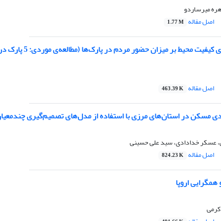
هره میرساردو
اصل مقاله
1.77 M
 محیط بر میزان حضور مردم در پارک‌ها (مطالعه‌ی موردی: 5 پارک در مقیاس‌های مختلف در شهر بندرعباس)
اصل مقاله
463.39 K
دی مسکن در استان‌های مرزی با استفاده از مدل‌های تصمیم‌گیری چندمعیار
 عسکر خدادادی، سید علی حسینی
اصل مقاله
824.23 K
همگرایی اروپا
کرمی