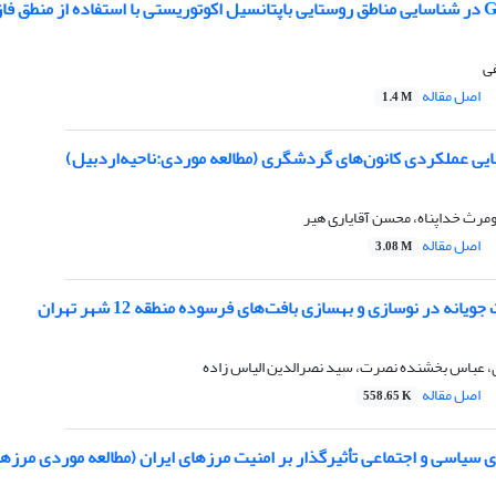
فی
اصل مقاله
1.4 M
یی عملکردی کانون‌های گردشگری (مطالعه موردی:‌ناحیه‌اردبیل)
مرث خداپناه، محسن آقایاری هیر
اصل مقاله
3.08 M
انه در نوسازی و بهسازی بافت‌های فرسوده منطقه 12 شهر تهران
 عباس بخشنده نصرت، سید نصرالدین الیاس زاده
اصل مقاله
558.65 K
 سیاسی و اجتماعی تأثیرگذار بر امنیت مرزهای ایران (مطالعه موردی مرز