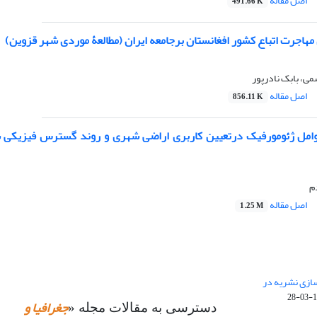
اصل مقاله
491.66 K
مهاجرت اتباع کشور افغانستان برجامعه ایران (مطالعۀ موردی شهر قزوین)
ی، بابک نادرپور
اصل مقاله
856.11 K
م
اصل مقاله
1.25 M
 سازی نشریه در
14
جغرافیا و
دسترسی به مقالات مجله «