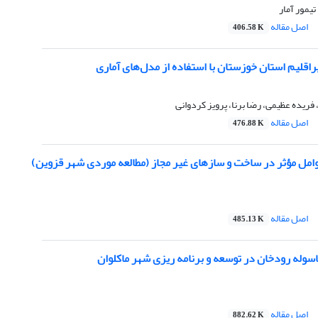
تیمور آمار
اصل مقاله
406.58 K
راقلیم استان خوزستان با استفاده از مدل‌های آماری
یده عظیمی، رضا برنا، پرویز کردوانی
اصل مقاله
476.88 K
امل مؤثر در ساخت و سازهای غیر مجاز (مطالعه موردی شهر قزوین)
اصل مقاله
485.13 K
سوله رودخان در توسعه و برنامه ریزی شهر ماکلوان
اصل مقاله
882.62 K