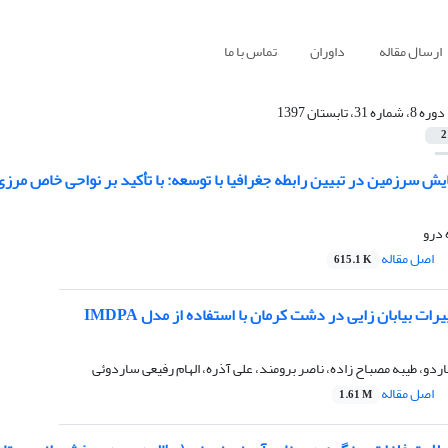
ارسال مقاله
داوران
تماس با ما
دوره 8، شماره 31، تابستان 1397
2
ش سرزمین در تبیین رابطه جغرافیا با توسعه: با تأکید بر نواحی خاص مرز
 درو
اصل مقاله
615.1 K
ات بیابان زایی در دشت کرمان با استفاده از مدل IMDPA
دو، طیبه مصباح زاده، ناصر برومند، علی آذره، الهام رفیعی ساردوئی
اصل مقاله
1.61 M