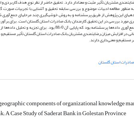
تمندی مشتریان تأثیر مثبت و معنادار دارد. تحقیق حاضر از نظر نوع هدف کاربردی و ا
به منظور مطالعه ادبیات موضوع و بررسی سابقه تحقیق و آشنایی با تجربیات صورت 
اده­های این پژوهش از طریق پرسشنامه و به روش خوشه­گیری چند مرحله­ای جمع‌آوری ش
ری مورد بررسی در این تحقیق کارمندان بانک صادرات استان گلستان است. برای برآورد
جدول مورگان استفاده می­کنیم. حجم نمونه برابر با 54 نفر تعیین شد. ابزار جمع‌آوری داده‌ها پرسشنامه بود که پایایی آن 88/0
انی در افزایش میزان رضایتمندی مشتریان بانک صادرات استان گلستان تأثیر مستقیم و م
 مستقیم و معنی‌داری دارند.
صادرات استان گلستان
 geographic components of organizational knowledge man
k; A Case Study of Saderat Bank in Golestan Province