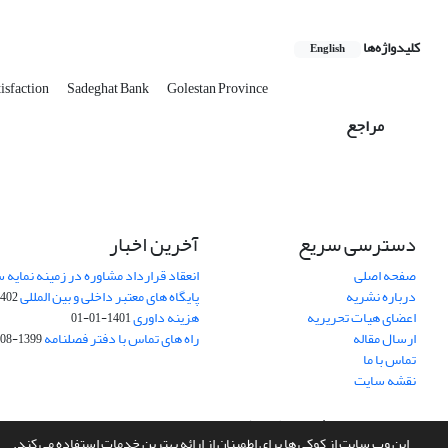
کلیدواژه‌ها
English
isfaction
Sadeghat Bank
Golestan Province
مراجع
دسترسی سریع
آخرین اخبار
صفحه اصلی
انعقاد قرارداد مشاوره در زمینه نمایه
درباره نشریه
پایگاه های معتبر داخلی و بین المللی
02-03-28
اعضای هیات تحریریه
هزینه داوری
1401-01-01
ارسال مقاله
راه های تماس با دفتر فصلنامه
1399-08-20
تماس با ما
نقشه سایت
سامانه مدیریت نشریات علمی.
طراحی و پیاده سازی از
سیناوب
این وب سایت از کوکی ها برای اطمینان از ارائه بهترین خدمات استفاده می کند.