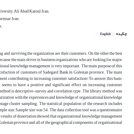
ersity, Ali Abad Katoul, Iran.
rmsar, Iran.
n.
چکیده
English
ng and surviving the organization are their customers. On the other the best
 because the main driver in business organizations who are looking for major
zational knowledge management is very important. The main purpose of this
tisfaction of customers of Sadegard Bank in Golestan province. The main
ent contributing to increasing customer satisfaction? To answer this basic
 seems to have a positive and significant effect on increasing customer
ch method is descriptive-survey and correlation type. The library method was
miliarization with the experiences and knowledge of organizational knowledge
age cluster sampling. The statistical population of the research includes
ple size.Sample size was 54. The data collection tool was a questionnaire
 The results of dissertation showed that organizational knowledge management
n Golestan province and all of the geographical components of organizational