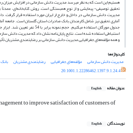
هستیم این است که به نظر می­رسد مدیریت دانش سازمانی در افزایش میزان رضای
تحقیق توصیفی- پیمایشی و از نوع همبستگی است. روش کتابخانه‌ای، عمدتاً 
مدیریت دانش سازمانی در داخل و خارج از ایران مورد استفاده قرار گرفت. د
آماری تحقیق نیز شامل کارمندان بانک صادرات استان گلستان است. جامعه آما
استنباطی استفاده شده است. نتایج پایان‌نامه نشان داد که مدیریت دانش سازم
و همه مؤلفه‌های جغرافیایی مدیریت دانش سازمانی بر رضایتمندی مشتریان تأثیر
کلیدواژه‌ها
مدیریت دانش سازمانی
مؤلفه‌های جغرافیایی
رضایتمندی مشتریان
بانک 
20.1001.1.22286462.1397.9.1.24.4
عنوان مقاله
English
agement to improve satisfaction of customers of
نویسندگان
English