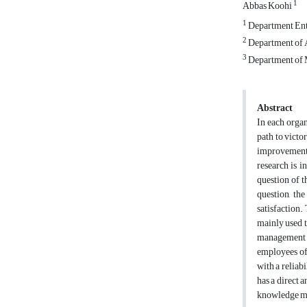
1
Abbas Koohi
1
Department Entr
2
Department of A
3
Department of M
Abstract
In each organ
path to victo
improvements
research is 
question of t
question, th
satisfaction.
mainly used t
management i
employees of
with a reliab
has a direct 
knowledge man