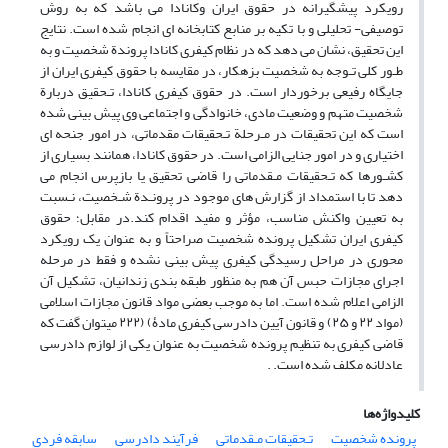
رویکرد پیشگیرانه در حقوق ایران وکانادا می باشد که به روش
توصیفی- تحلیلی و با تکیه بر منابع کتابخانه ای انجام شده است. نتایج
این تحقیق، نشان می دهد که در نظام کیفری کانادا پروندة شخصیت و به
طـور کلی تـوجه به شخصیت بزهکار، در مقایسه با حقوق کیفری ایران از
جایگاه رفیعی برخوردار است. در حقوق کیفری کانادا، تـحقیق دربارة
شخصیت متهم و وضعیت مادی، خانوادگی و اجتماعی وی پیش بینی شده
است که این تحقیقات در مـرحلة تـحقیقات مقدماتی، در امور جنحه ای
اختیاری و در امور جنایی الزامی است. در حقوق کانادا، همانند بسیاری از
کشـورها که تـحقیقات مـقدماتی را قاضی تحقیق یا بازپرس انجام می
دهد تا با استمداد از گزارش های موجود در پرونـدة شـخصیت، نـسبت
به تعیین واکنش مناسب، مؤثر و مفید اقدام کند.در مقابل؛ حقوق
کیفری ایران تشکیل پرونده شخصیت صراحتاً و به عنوان یک رویکرد
محوری در مراحل رسیدگی کیفری پیش بینی نشده و فقط در مرحله
اجرای مجازات حبس آن هم به منظور طبقه بندی زندانیان، تشکیل آن
الزامی اعلام شده است. اما به موجب بعضی مواد قانون مجازات اسلامی
(مواد ۲۲ و ۲۵) و قانون آیین دادرسی کیفری مادۀ) (۲۲۲ میتوان گفت که
قاضی کیفری به تنظیم پرونده شخصیت به عنوان یکی از لوازم دادرسی
عادلانه مکلف شده است. .
کلیدواژه‌ها
پرونده شخصیت
تـحقیقات مـقدماتی
فرآیند دادرسی
سابقه فردی