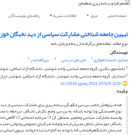
صفحه اصلی
مرور
اطلاعات نشریه
راهنمای نویسندگان
تبیین جامعه شناختی مشارکت سیاسی از دید نخبگان خوزستا
نوع مقاله : مقاله های برگرفته از رساله و پایان نامه
نویسندگان
2
2
1
صادق خجسته اهوازی
امیرعلی درستی
نبی الله ایدر
1
دانشجوی دکتری، گروه جامعه شناسی، واحد شوشتر، دانشگاه آزاد اسلامی، شوشتر
2
استادیار، گروه جامعه شناسی، واحد شوشتر، دانشگاه آزاد اسلامی، شوشتر، ایران
10.22034/jgeoq.2024.297029.3220
چکیده
هدف پژوهش حاضر بررسی چگونگی برنامه ریزی برای مشارکت سیاسی از دید نخبگ
نوع همبستگی وبا توجه باینکه به بررسی وضع نگرش نخبگان دررابطه با مشا
نخبگان خوزستان شامل مدیران ارشد ومیانه شرکتهای خصوصی ودولتی-مدرسا