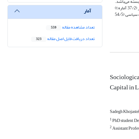
 بسته می‌باشد.
وبراساس آزمون فرضیات بین مشارکت سیاسی وسرمایه اجتماعی رابطه معنادار (91/7 آماره t) وجود دارد همچنین بین مشارکت سیاسی واعتماد اجتماعی رابطه معنادار (37/2 آماره t)
آمار
وجودداردوبین آگاهی اجتماعی ومشارکت سیاسی رابطه معنادار (22/3 آماره t) وبین ارتباط اجتماعی ومشارکت سیاسی (14/3 آماره t) وبین مشارکت اجتماعی ومشارکت سیاسی (54/5
تعداد مشاهده مقاله
559
تعداد دریافت فایل اصل مقاله
323
Sociologica
Capital in 
Sadegh Khojast
1
PhD student, De
2
Assistant Profes