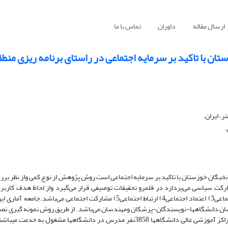
ارسال مقاله
داوران
تماس با ما
ن با تاکید بر سرمایه اجتماعی در راستای برنامه ریزی منطق
، ایران.
.
ان خوزستان با تاکید بر سرمایه اجتماعی است روش پژوهش از نوع کمی واز نظر بررس
رکت سیاسی می‌پردازد در قلمرو تحقیقات توصیفی قرار می‌گیرد واز لحاظ هدف کاربر
وابسته مشارکت سیاسی ومتغییر مستقل آن 1) سرمایه اجتماعی 2) آگاهی اجتماعی3) اعتماد اجتماعی4) ارتباط اجتماعی5) مشارکت اج
ن دانشگاهها-نویسندگان-پزشکان ومهندسان می‌باشد. از طریق روش نمونه گیری تص
مدرسان دانشگاههاانتخاب که با توجه به آماراخذشده ازواحد نیروی انسانی مراکز آموزشی عالی دانشگاهها 3858نفر مدرس در دانشگاه