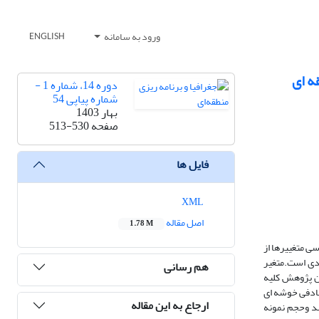
ورود به سامانه
ENGLISH
ه ای
دوره 14، شماره 1 -
شماره پیاپی 54
بهار 1403
صفحه
513-530
فایل ها
XML
اصل مقاله
1.78 M
ی متغییرها از
دی است.متغیر
هم رسانی
تماعی می‌باشد.جامعه آماری این پژوهش کلیه
ادفی خوشه ای
ارجاع به این مقاله
ها مشغول به خدمت میباشند وحجم نمونه