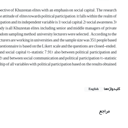
ective of Khuzestan elites, with an emphasis on social capital. The research
attitude of elites towards political participation, it falls within the realm of
ation and its independent variable is 1) social capital, 2) social awareness, 3)
 study is all Khuzestan elites, including senior and middle managers of private
random sampling method, university lecturers were selected. According to the
ecturers are working in universities, and the sample size was 351 people based
estionnaire is based on the Likert scale and the questions are closed-ended.
nd social capital (t-statistic 7.91), also between political participation and
.22), and between social communication and political participation (t-statistic
hip of all variables with political participation based on the results obtained,
کلیدواژه‌ها
English
مراجع