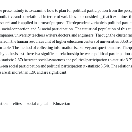
e present study is to examine how to plan for political participation from the persp
titative and correlational in terms of variables, and considering that it examines the 
search and is applied in terms of purpose. The dependent variable is political particip
 4) social connection, and 5) social participation. The statistical population of this
mpanies, university teachers, writers, doctors, and engineers. Through the cluster 
ken from the human resources unit of higher education centers of universities, 3858 l
 table. The method of collecting information is a survey and questionnaire. The qu
hypothesis test, there is a significant relationship between political participation a
t-statistic 2.37), between social awareness and political participation (t-statistic 3
ween social participation and political participation (t-statistic 5.54). The relations
cs are all more than 1.96 and are significant.
pation
elites
social capital
Khuzestan