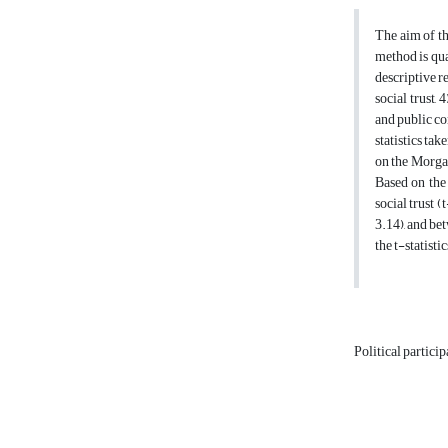
The aim of th
method is quan
descriptive re
social trust,
and public co
statistics ta
on the Morgan
Based on the 
social trust (
3.14), and bet
the t-statisti
Political partici