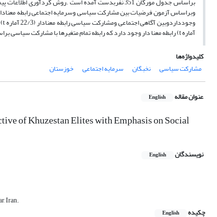
براساس جدول مورگان 351 نفربدست آمده است .روش گردآ
آماره t) رابطه معنا دار وجود دارد که رابطه تمام متغیرها با مشارکت سیاسی براساس نتایج بدست آمده آماره t همگی بیش از 96/1 بوده ومعنادار می‌باشد.
کلیدواژه‌ها
مشارکت سیاسی
نخبگان
سرمایه اجتماعی
خوزستان
عنوان مقاله
English
ctive of Khuzestan Elites with Emphasis on Social
نویسندگان
English
.
r, Iran.
چکیده
English