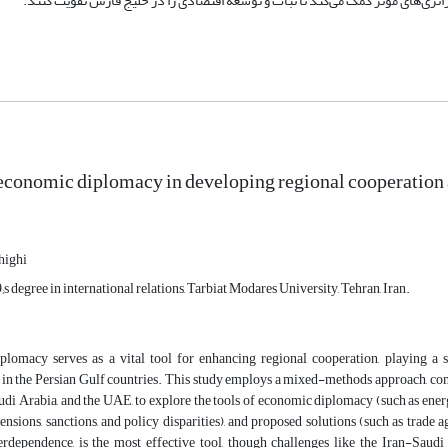
ژی‌های مؤثر کمک می‌کند تا ثبات و توسعه اقتصادی را در خلیج فارس تقویت کنند.
 economic diplomacy in developing regional cooperation
ighi
 degree in international relations, Tarbiat Modares University, Tehran, Iran.
lomacy serves as a vital tool for enhancing regional cooperation, playing a si
in the Persian Gulf countries. This study employs a mixed-methods approach, co
udi Arabia, and the UAE, to explore the tools of economic diplomacy (such as energy 
tensions, sanctions, and policy disparities), and proposed solutions (such as trade
terdependence, is the most effective tool, though challenges like the Iran-Saud