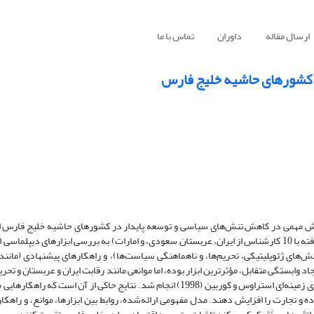
ارسال مقاله
داوران
تماس با ما
 کشورهای حاشیه خلیج فارس
نقش مهمی در کاهش تنش‌های سیاسی و توسعه پایدار در کشورهای حاشیه خلیج فارس ایف
پژوهش با استفاده از روش ترکیبی (تحلیل اسنادی و مصاحبه‌های نیمه‌ساختاریافته با 10 کارشناس از ایران، عربستان سعودی، و امارات) به بررسی ابزاره
‌های ژئوپلیتیکی، تحریم‌ها، و ناهماهنگی سیاست‌ها)، و راهکارهای پیشنهادی (مانند ت
اد وابستگی متقابل، مؤثرترین ابزار بوده، اما موانعی مانند رقابت ایران و عربستان و تحری
را محدود کرده‌اند. تحلیل با استفاده از نرم‌افزار MAXQDA و مدل نظریه‌پردازی زمینه‌ای استراوس و کوربین (1998) انجام شد. نتایج حاکی 
 و تجارت را افزایش دهند. مدل مفهومی ارائه‌شده، روابط بین ابزارها، موانع، و راهکا