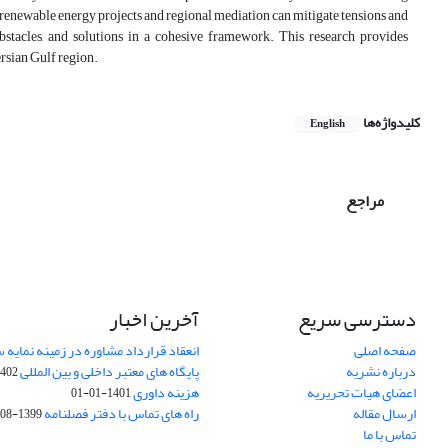
enewable energy projects and regional mediation can mitigate tensions and
 obstacles, and solutions in a cohesive framework. This research provides
rsian Gulf region.
کلیدواژه‌ها
English
مراجع
دسترسی سریع
آخرین اخبار
صفحه اصلی
انعقاد قرارداد مشاوره در زمینه نمایه
درباره نشریه
پایگاه های معتبر داخلی و بین المللی
02-03-28
اعضای هیات تحریریه
هزینه داوری
1401-01-01
ارسال مقاله
راه های تماس با دفتر فصلنامه
1399-08-20
تماس با ما