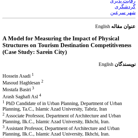
رقابت پذیری
گردشگری
شهر سرعین
عنوان مقاله
English
A Model for Measuring the Impact of Physical
Structures on Tourism Destination Competitiveness
(Case Study: Sarein City)
نویسندگان
English
1
Hossein Asadi
2
Masoud Haghlesan
3
Mostafa Basiri
4
Arash Saghafi Asl
1
PhD Candidate of in Urban Planning, Department of Urban
Planning, Ta.C., Islamic Azad University, Tabriz, Iran
2
Associate Professor, Department of Architecture and Urban
Planning, Ilk.C., Islamic Azad University, Ilkhchi, Iran.
3
Assistant Professor, Department of Architecture and Urban
Planning, Ilk.C., Islamic Azad University, Ilkhchi, Iran.