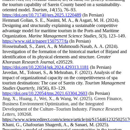
the tourism capability of Sarein County based on a sustainability-
oriented model.
Tourism, 14
(15), 76–93.
https://doi.org/10.71740/ges.2025.1220489
(In Persian)
Hemmati Golian, S. E., Nasimi, M. A., & Asgari, M. H. (2024).
Designing and structurally explaining a sustainable competitive
advantage model for maritime tourism in the Ports and Maritime
Organization.
Marine Management Science Studies, 5
(3), 123–149.
https://www.sid.ir/paper/1507577/fa
(In Persian)
Hosseinabadi, S., Zarei, A., & Mahmoudi-Nasab, A. A. (2024).
Investigation of the formation of the historical market of Birjand and
identification of its physical elements and structure.
Greater
Khorasan Research Journal
, e205229.
https://doi.org/10.22034/jgk.2024.429313.1181
(In Persian)
Javedan, M., Tolouei, S., & Mehraban, F. (2021). Analysis of the
impact of organizational capacity on the competitiveness of spa
tourism destinations: The case of Sarein city.
Tourism Management
Studies Quarterly, 16
(56), 83–129.
https://doi.org/10.22054/tms.2021.63304.2603
(In Persian)
Jing, X., Huang, J., Wei, X., & Wang, W. (2025). Green Finance,
Business Environment Optimization, and the Integrated
Development of the Culture–Tourism Industry.
Finance Research
Letters
, 109268.
https://www.sciencedirect.com/science/article/pii/S154461232502517
Khani, G., Ghafourian Shagerdi, A., & Sanaei, M. (2025).
Presenting a model of entrepreneurial opportunities in the tourism