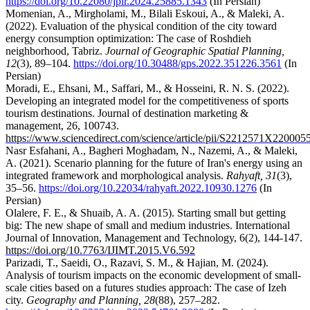
https://doi.org/10.22080/jpir.2024.25885.1343
(In Persian)
Momenian
, A., Mirgholami, M., Bilali Eskoui, A., & Maleki, A.
(2022). Evaluation of the physical condition of the city toward
energy consumption optimization: The case of Roshdieh
neighborhood, Tabriz.
Journal of Geographic Spatial Planning,
12
(3), 89–104.
https://doi.org/10.30488/gps.2022.351226.3561
(In
Persian)
Moradi, E., Ehsani, M., Saffari, M., & Hosseini, R. N. S. (2022).
Developing an integrated model for the competitiveness of sports
tourism destinations. Journal of destination marketing &
.‏
management, 26, 100743
https://www.sciencedirect.com/science/article/pii/S2212571X220005
Nasr Esfahani, A., Bagheri Moghadam, N., Nazemi, A., & Maleki,
A. (2021). Scenario planning for the future of Iran's energy using an
integrated framework and morphological analysis.
Rahyaft, 31
(3),
35–56.
https://doi.org/10.22034/rahyaft.2022.10930.1276
(In
Persian)
Olalere, F. E., & Shuaib, A. A. (2015). Starting small but getting
big: The new shape of small and medium industries. International
Journal of Innovation, Management and Technology, 6(2), 144-147.
https://doi.org/10.7763/IJIMT.2015.V6.592
Parizadi, T., Saeidi, O., Razavi, S. M., & Hajian, M. (2024).
Analysis of tourism impacts on the economic development of small-
scale cities based on a futures studies approach: The case of Izeh
city.
Geography and Planning, 28
(88), 257–282.