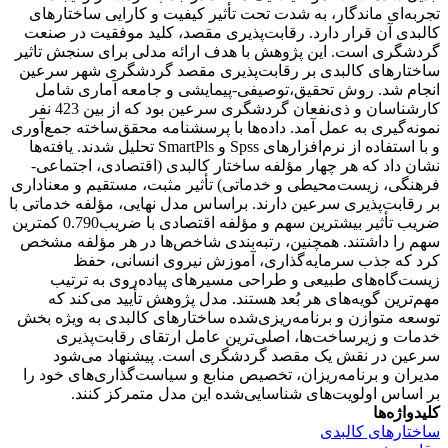
تجربه‌ای ماندگار، به شدت تحت تأثیر کیفیت و کارایی ساختارهای
کالبدی آن قرار دارد. رقابت‌پذیری مقصد، کلید موفقیت در صنعت
گردشگری است. این پژوهش با هدف ارائه مدلی برای سنجش تاثیر
ساختارهای کالبدی بر رقابت‌پذیری مقصد گردشگری شهر سرعین
انجام شد. روش تحقیق،توصیفی-پیمایشی و جامعه آماری شامل
کارشناسان و ذی‌نفعان گردشگری سرعین بود که از بین 423 نفر
نمونه‌گیری به عمل آمد. داده‌ها با پرسشنامه محقق‌ساخته جمع‌آوری
و با استفاده از نرم‌افزارهای Spss و SmartPls تحلیل شدند. یافته‌ها
نشان داد که هر چهار مؤلفه ساختار کالبدی (اقتصادی، اجتماعی-
فرهنگی، زیست‌محیطی و خدماتی) تأثیر مثبت، مستقیم و معناداری
بر رقابت‌پذیری سرعین دارند. براساس مدل نهایی، مؤلفه خدماتی با
ضریب تأثیر بیشترین سهم و مؤلفه اقتصادی با ضریب0.790 کمترین
سهم را داشتند. همچنین، رتبه‌بندی شاخص‌ها در هر مؤلفه مشخص
کرد که جذب سرمایه‌گذاری، آموزش نیروی انسانی، حفظ
زیست‌گاه‌های طبیعی و طراحی مسیرهای پیاده‌روی به ترتیب
مهم‌ترین گویه‌های هر بُعد هستند. مدل پژوهش تأیید می‌کند که
توسعه متوازن و برنامه‌ریزی‌شده ساختارهای کالبدی به ویژه بخش
خدمات و زیرساخت‌ها، اصلی‌ترین عامل ارتقای رقابت‌پذیری
سرعین در نقش یک مقصد گردشگری است. پیشنهاد می‌شود
مدیران و برنامه‌ریزان، تخصیص منابع و سیاست‌گذاری‌های خود را
بر اساس اولویت‌های شناسایی‌شده این مدل متمرکز کنند.
کلیدواژه‌ها
ساختارهای کالبدی