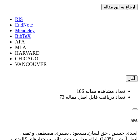
ارجاع به این مقاله
RIS
EndNote
Mendeley
BibTeX
APA
MLA
HARVARD
CHICAGO
VANCOUVER
آمار
تعداد مشاهده مقاله
186
تعداد دریافت فایل اصل مقاله
73
APA
اسدی,حسین , حق لسان,مسعود , بصیری,مصطفی و ثقفی
اصل,آرش . (1405). ارائه مدل سنجش تاثیر ساختارهای کالبدی بر