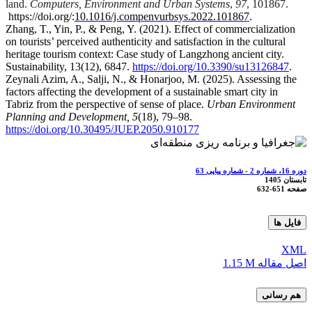
land.
Computers, Environment and Urban Systems
,
97
, 101867.
https://doi.org/:
10.1016/j.compenvurbsys.2022.101867
.
Zhang, T., Yin, P., & Peng, Y. (2021). Effect of commercialization
on tourists’ perceived authenticity and satisfaction in the cultural
heritage tourism context: Case study of Langzhong ancient city.
Sustainability, 13(12), 6847.
https://doi.org/10.3390/su13126847
.
Zeynali Azim, A., Salji, N., & Honarjoo, M. (2025). Assessing the
factors affecting the development of a sustainable smart city in
Tabriz from the perspective of sense of place.
Urban Environment
Planning and Development, 5
(18), 79–98.
https://doi.org/10.30495/JUEP.2050.910177
دوره 16، شماره 2 - شماره پیاپی 63
تابستان 1405
صفحه
632-651
فایل ها
XML
اصل مقاله
1.15 M
هم رسانی