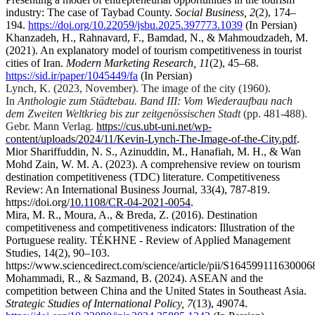
industry: The case of Taybad County.
Social Business, 2
(2), 174–
194.
https://doi.org/10.22059/jsbu.2025.397773.1039
(In Persian)
Khanzadeh, H., Rahnavard, F., Bamdad, N., & Mahmoudzadeh, M.
(2021). An explanatory model of tourism competitiveness in tourist
cities of Iran.
Modern Marketing Research, 11
(2), 45–68.
https://sid.ir/paper/1045449/fa
(In Persian)
Lynch, K. (2023, November). The image of the city (1960).
In
Anthologie zum Städtebau. Band III: Vom Wiederaufbau nach
dem Zweiten Weltkrieg bis zur zeitgenössischen Stadt
(pp. 481-488).
Gebr. Mann Verlag.
https://cus.ubt-uni.net/wp-
content/uploads/2024/11/Kevin-Lynch-The-Image-of-the-City.pdf
.
Mior Shariffuddin, N. S., Azinuddin, M., Hanafiah, M. H., & Wan
Mohd Zain, W. M. A. (2023). A comprehensive review on tourism
destination competitiveness (TDC) literature. Competitiveness
.‏
Review: An International Business Journal, 33(4), 787-819
https://doi.org/
10.1108/CR-04-2021-0054
.
Mira, M. R., Moura, A., & Breda, Z. (2016). Destination
competitiveness and competitiveness indicators: Illustration of the
Portuguese reality. TÉKHNE - Review of Applied Management
Studies, 14(2), 90–103.
https://www.sciencedirect.com/science/article/pii/S164599111630006
Mohammadi, R., & Sazmand, B. (2024). ASEAN and the
competition between China and the United States in Southeast Asia.
Strategic Studies of International Policy, 7
(13), 49074.