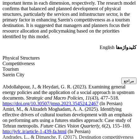
important items in each dimension, respectively. The research model
confirms that balanced and planned development of physical
structures, particularly the services and infrastructure sector, is the
primary factor in enhancing Sarein's competitiveness as a tourism
destination. It is suggested that managers and planners focus their
resource allocation and policymaking based on the priorities
identified by this model.
کلیدواژه‌ها
English
Physical Structures
Competitiveness
Tourism
Sarein City
مراجع
Abdollahpour, J., & Heydari, G. R. (2023). Examining general
energy policies and the application of a social approach in upstream
documents.
Strategic and Macro Policies, 11
(43), 477–518.
https://doi.org/10.30507/jmsp.2023.354524.2467
(In Persian)
Amiri, M., & Alizadeh Moghadam, A. A. (2025). Identifying
effective drivers of cultural tourism development with an emphasis
on performing arts using a futures studies approach: Case study of
Tehran metropolis.
Future Cities Vision Quarterly, 6
(2), 155–169.
http://jvfc.ir/article-1-439-fa.html
(In Persian)
Andrades, L., & Dimanche, F. (2017). Destination competitiveness