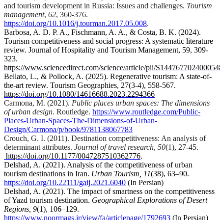
and tourism development in Russia: Issues and challenges.
Tourism
management
,
62
, 360-376.
https://doi.org/
10.1016/j.tourman.2017.05.008
.
Barbosa, A. D. P. A., Fischmann, A. A., & Costa, B. K. (2024).
Tourism competitiveness and social progress: A systematic literature
review. Journal of Hospitality and Tourism Management, 59, 309-
323.
https://www.sciencedirect.com/science/article/pii/S144767702400054
Bellato, L., & Pollock, A. (2025). Regenerative tourism: A state-of-
the-art review. Tourism Geographies, 27(3-4), 558-567.
https://doi.org/10.1080/14616688.2023.2294366
Carmona, M. (2021).
Public places urban spaces: The dimensions
of urban design
. Routledge.
https://www.routledge.com/Public-
Places-Urban-Spaces-The-Dimensions-of-Urban-
Design/Carmona/p/book/9781138067783
Crouch
, G. I. (2011). Destination competitiveness: An analysis of
determinant attributes.
Journal of travel research
,
50
(1), 27-45.
https://doi.org/10.1177/0047287510362776
.
Delshad, A. (2021). Analysis of the competitiveness of urban
tourism destinations in Iran.
Urban Tourism, 11
(38), 63–90.
https://doi.org/10.22111/gaij.2021.6040
(In Persian)
Delshad, A. (2021). The impact of smartness on the competitiveness
of Yazd tourism destination.
Geographical Explorations of Desert
Regions, 9
(1), 106–129.
https://www.noormags.ir/view/fa/articlepage/1792693
(In Persian)