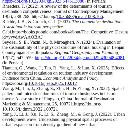
https://doi.org/10.22034/gp.2023.54761.3080
(In Persian)
Rheeders, T. (2022). A review of the determinants of tourism
destination competitiveness. Journal of Contemporary Management,
.
10.35683/jcman1008.166
https//doi.org/
.‏
19(2), 238-268
Ritchie, J. B., & Crouch
, G. I. (2003).
The competitive destination:
A sustainable tourism perspective
.
Cabi.
https://books.google.com/books/about/The_Competitive_Destina
id=yvydAwAAQBAJ
Seydaei, S. E., Vazin, N., & Mirbagheri, N. (2024). Evaluation of
the sustainability of the physical structure of rural housing in Lenjan
County against earthquakes.
Regional Geography and Planning,
14
(57), 547–559.
https://doi.org/10.22034/jgeoq.2025.430948.4081
(In Persian)
Tiantian, G., Wang, J., Tao, R., Yang, L., & Lan, X. (2025). Effects
of environmental regulation on tourism industry development:
Evidence from China.
Economic Analysis and Policy
.
https://doi.org/
10.1016/j.eap.2025.10.012
Wang, M., Liu, J., Zhang, S., Zhu, H., & Zhang, X. (2022). Spatial
pattern and micro-location rules of tourism businesses in historic
towns: A case study of Pingyao, China. Journal of Destination
https://doi.org/
.‏
Marketing & Management, 25, 100721
10.1016/j.jdmm.2022.100721
Yang, J., Li, J., Xu, F., Li, S., Zheng, M., & Gong, J. (2022). Urban
development wave: Understanding physical spatial processes of
urban expansion from density gradient of new urban