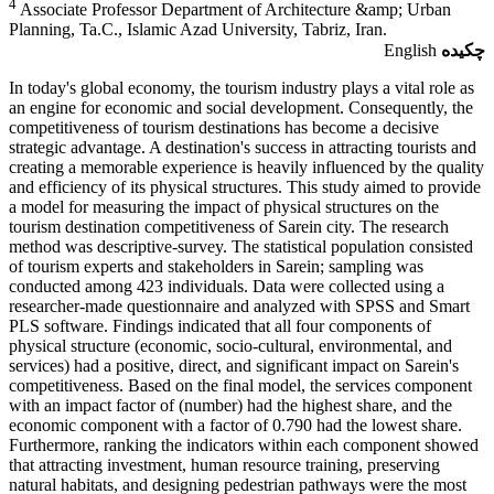
4
Associate Professor Department of Architecture &amp; Urban
Planning, Ta.C., Islamic Azad University, Tabriz, Iran.
چکیده
English
In today's global economy, the tourism industry plays a vital role as
an engine for economic and social development. Consequently, the
competitiveness of tourism destinations has become a decisive
strategic advantage. A destination's success in attracting tourists and
creating a memorable experience is heavily influenced by the quality
and efficiency of its physical structures. This study aimed to provide
a model for measuring the impact of physical structures on the
tourism destination competitiveness of Sarein city. The research
method was descriptive-survey. The statistical population consisted
of tourism experts and stakeholders in Sarein; sampling was
conducted among 423 individuals. Data were collected using a
researcher-made questionnaire and analyzed with SPSS and Smart
PLS software. Findings indicated that all four components of
physical structure (economic, socio-cultural, environmental, and
services) had a positive, direct, and significant impact on Sarein's
competitiveness. Based on the final model, the services component
with an impact factor of (number) had the highest share, and the
economic component with a factor of 0.790 had the lowest share.
Furthermore, ranking the indicators within each component showed
that attracting investment, human resource training, preserving
natural habitats, and designing pedestrian pathways were the most