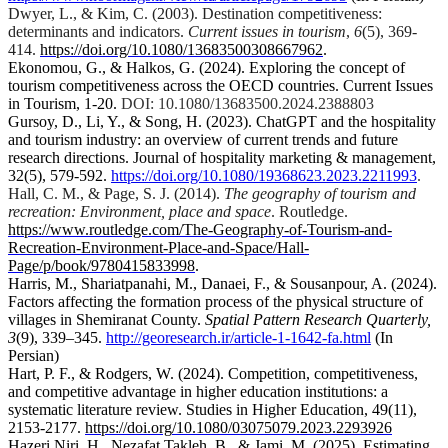
Dwyer, L., & Kim, C. (2003). Destination competitiveness:
determinants and indicators.
Current issues in tourism
,
6
(5), 369-
414.
https://doi.org/
10.1080/13683500308667962
.
Ekonomou, G., & Halkos, G. (2024). Exploring the concept of
tourism competitiveness across the OECD countries. Current Issues
DOI: 10.1080/13683500.2024.2388803
.‏
in Tourism, 1-20
Gursoy, D., Li, Y., & Song, H. (2023). ChatGPT and the hospitality
and tourism industry: an overview of current trends and future
research directions. Journal of hospitality marketing & management,
.
https://doi.org/10.1080/19368623.2023.2211993
.‏
32(5), 579-592
Hall, C. M., & Page, S. J. (2014).
The geography of tourism and
recreation: Environment, place and space
. Routledge.
https://www.routledge.com/The-Geography-of-Tourism-and-
Recreation-Environment-Place-and-Space/Hall-
Page/p/book/9780415833998
.
Harris, M., Shariatpanahi, M., Danaei, F., & Sousanpour, A. (2024).
Factors affecting the formation process of the physical structure of
villages in Shemiranat County.
Spatial Pattern Research Quarterly,
3
(9), 339–345.
http://georesearch.ir/article-1-1642-fa.html
(In
Persian)
Hart, P. F., & Rodgers, W. (2024). Competition, competitiveness,
and competitive advantage in higher education institutions: a
systematic literature review. Studies in Higher Education, 49(11),
2153-2177.
https://doi.org
/10.1080/03075079.2023.2293926
Hazeri Niri, H., Nezafat Takleh, B., & Jami, M. (2025). Estimating