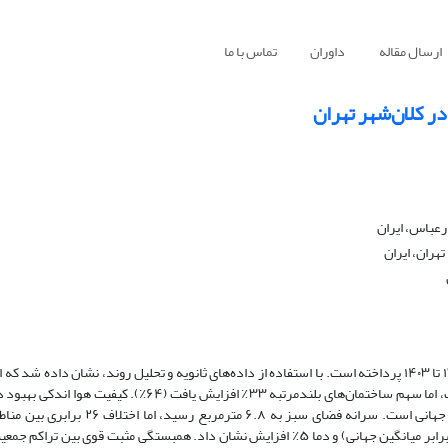
ارسال مقاله
داوران
تماس با ما
ر کلان‌شهر تهران
رعباس، ایران
هران، ایران
این پژوهش به تحلیل پیامدهای زیست‌محیطی توسعه شهری تهران در بازه ۱۳۹۳ تا ۱۴۰۳ پرداخته است. با استفاده از داده‌های ثانویه و تحلیل روند، نشان
افقی به عمودی تغییر کرده است: تعداد پروانه‌های ساختمانی ۴۲٪ کاهش یافت، اما سهم ساختمان‌های بلندمرتبه ۳۳٪
روزهای پاک به ۱۷ روز)، ولی غلظت PM2.5 همچنان ۳ تا ۴.۵ برابر استاندارد جهانی است. سر
نابرابری شدید است. مصرف سرانه آب ۹٪ افزایش یافت (۲۵۰ لیتر در روز، دو برابر میانگین جهانی) و دما ۵٪ افزایش نشان داد. همبستگی مث