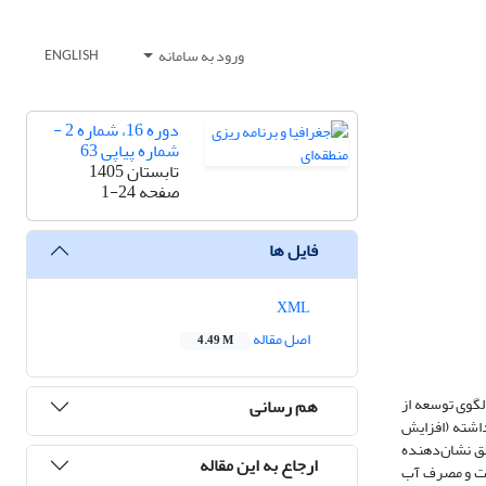
ورود به سامانه
ENGLISH
دوره 16، شماره 2 -
شماره پیاپی 63
تابستان 1405
صفحه
1-24
فایل ها
XML
اصل مقاله
4.49 M
 داده شد که الگوی توسعه از
هم رسانی
 افزایش یافت (۶۴٪). کیفیت هوا اندکی بهبود داشته (افزایش
انه فضای سبز به ۶.۸ مترمربع رسید، اما اختلاف ۲۶ برابری بین مناطق نشان‌دهنده
ارجاع به این مقاله
بت قوی بین تراکم جمعیت و مصرف آب