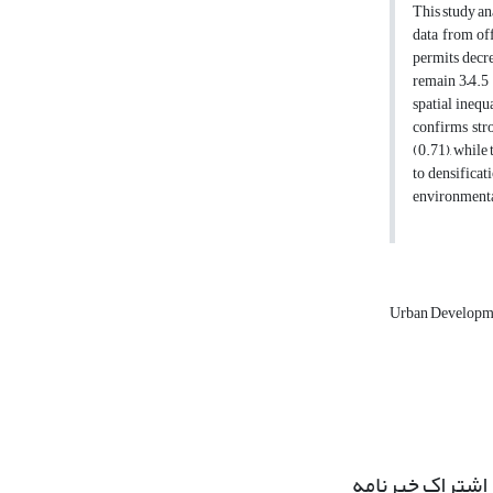
This study an
data from of
permits decre
remain 3–4.5 
spatial inequ
confirms str
(0.71), while
to densificat
environmental
Urban Developm
اشتراک خبرنامه