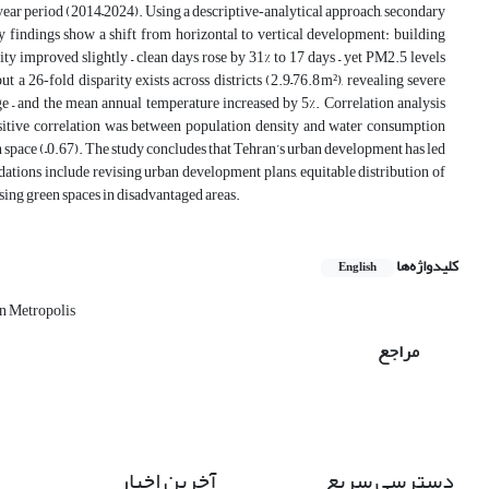
ear period (2014–2024). Using a descriptive‑analytical approach, secondary
y findings show a shift from horizontal to vertical development: building
ity improved slightly – clean days rose by 31% to 17 days – yet PM2.5 levels
 a 26‑fold disparity exists across districts (2.9–76.8 m²), revealing severe
age – and the mean annual temperature increased by 5%. Correlation analysis
sitive correlation was between population density and water consumption
n space (–0.67). The study concludes that Tehran’s urban development has led
dations include revising urban development plans, equitable distribution of
sing green spaces in disadvantaged areas.
کلیدواژه‌ها
English
n Metropolis
مراجع
دسترسی سریع
آخرین اخبار