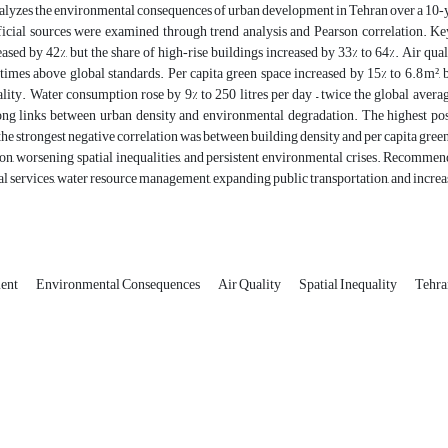
alyzes the environmental consequences of urban development in Tehran over a 10‑y
ficial sources were examined through trend analysis and Pearson correlation. Ke
ased by 42%, but the share of high‑rise buildings increased by 33% to 64%. Air qual
times above global standards. Per capita green space increased by 15% to 6.8 m², but
ality. Water consumption rose by 9% to 250 litres per day – twice the global aver
ong links between urban density and environmental degradation. The highest po
 the strongest negative correlation was between building density and per capita gree
ion, worsening spatial inequalities, and persistent environmental crises. Recommen
 services, water resource management, expanding public transportation, and increa
ent
Environmental Consequences
Air Quality
Spatial Inequality
Tehra