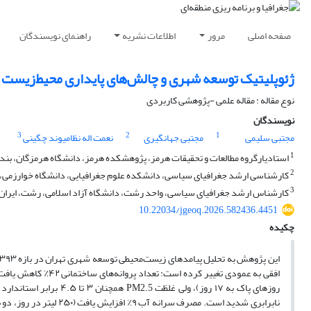
صفحه اصلی
مرور
اطلاعات نشریه
راهنمای نویسندگان
ژئوپلیتیک توسعه شهری و چالش‌های پایداری محیط‌زیست د
نوع مقاله : مقاله علمی -پژوهشی کاربردی
نویسندگان
3
2
1
مجتبی سلیمی
مجتبی جهانگیری
نعمت اله نظامیوند چگینی
1
استادیارگروه مطالعات و تحقیقات هرمز، پژوهشکده هرمز، دانشگاه هرمزگان، بند
2
کارشناسی ارشد جغرافیای سیاسی، دانشکده علوم جغرافیایی، دانشگاه خوارزمی، ت
3
کارشناس ارشد جغرافیای سیاسی، واحد رشت، دانشگاه آزاد اسلامی، رشت، ایران
10.22034/jgeoq.2026.582436.4451
چکیده