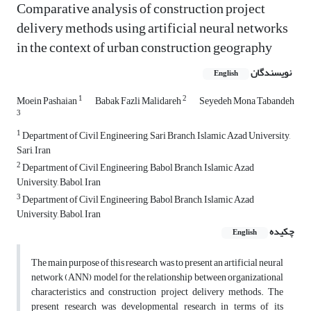
Comparative analysis of construction project
delivery methods using artificial neural networks
in the context of urban construction geography
نویسندگان
English
1
2
Moein Pashaian
Babak Fazli Malidareh
Seyedeh Mona Tabandeh
3
1
Department of Civil Engineering, Sari Branch, Islamic Azad University,
Sari, Iran
2
Department of Civil Engineering, Babol Branch, Islamic Azad
University, Babol, Iran
3
Department of Civil Engineering, Babol Branch, Islamic Azad
University, Babol, Iran
چکیده
English
The main purpose of this research was to present an artificial neural
network (ANN) model for the relationship between organizational
characteristics and construction project delivery methods. The
present research was developmental research in terms of its