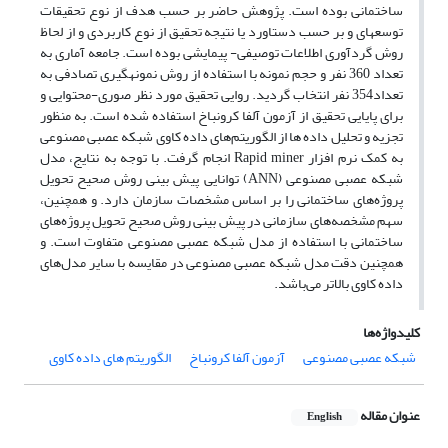
ساختمانی بوده است. پژوهش حاضر بر حسب هدف از نوع تحقیقات
توسعه‎ای و بر حسب دستاورد یا نتیجه تحقیق از نوع کاربردی و از لحاظ
روش گردآوری اطلاعات توصیفی- پیمایشی بوده است. جامعه آماری به
تعداد 360 نفر و حجم نمونه با استفاده از روش نمونه‎گیری تصادفی به
تعداد354 نفر انتخاب گردید. روایی تحقیق مورد نظر صوری-محتوایی و
برای پایایی تحقیق از آزمون آلفا کرونباخ استفاده شده است. به منظور
تجزیه و تحلیل داده ها از الگوریتم‌های داده کاوی شبکه عصبی مصنوعی
به کمک نرم افزار Rapid miner انجام گرفت. با توجه به نتایج، مدل
شبکه عصبی مصنوعی (ANN) توانایی پیش بینی روش صحیح تحویل
پروژه‌های ساختمانی را بر اساس مشخصات سازمان دارد. و همچنین،
سهم مشخصه‌های سازمانی در پیش بینی روش صحیح تحویل پروژه‌های
ساختمانی با استفاده از مدل شبکه عصبی مصنوعی متفاوت است. و
همچنین دقت مدل شبکه عصبی مصنوعی در مقایسه با سایر مدل‌های
داده کاوی بالاتر می‌باشد.
کلیدواژه‌ها
شبکه عصبی مصنوعی
آزمون آلفا کرونباخ
الگوریتم های داده کاوی
عنوان مقاله
English