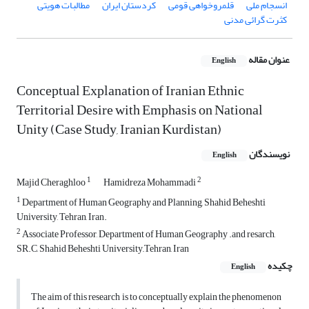
انسجام ملی
قلمروخواهی قومی
کردستان ایران
مطالبات هویتی
کثرت گرائی مدنی
عنوان مقاله
English
Conceptual Explanation of Iranian Ethnic
Territorial Desire with Emphasis on National
Unity (Case Study, Iranian Kurdistan)
نویسندگان
English
1
2
Majid Cheraghloo
Hamidreza Mohammadi
1
Department of Human Geography and Planning, Shahid Beheshti
University, Tehran, Iran.
2
Associate Professor, Department of Human Geography .and resarch,
SR.C, Shahid Beheshti University,,Tehran, Iran
چکیده
English
The aim of this research is to conceptually explain the phenomenon