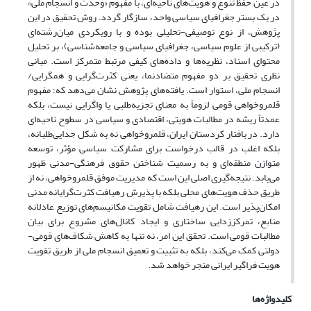
در عین حفظ تنوع و هویت‌های ناحیه‌ای، با مفهوم «وحدت و انسجام ملی»
در یک بستر جغرافیای سیاسی واحد، سازگار گردد. روش تحقیق در این
پژوهش، از نوع توصیفی-تحلیلی بوده و با رویکردی میان‌رشته‌ای
(ترکیبی از علوم سیاسی، جغرافیای سیاسی و جامعه‌شناسی)، بر تحلیل
محتوای اسناد، نظریه‌ها و داده‌های کیفی مرتبط متمرکز است. مبانی
نظری تحقیق بر دو مفهوم متضادنما، یعنی کثرت‌گرایی و همگرایی/
انسجام ملی، استوار است. یافته‌های پژوهش نشان می‌دهد که؛ مفهوم
قلمروخواهی قومی لزوماً به معنای تجزیه‌طلبی یا واگرایی نیست، بلکه
عمدتاً ریشه در مطالبات هویتی، اقتصادی و سیاسی در سطوح ناحیه‌ای
دارد. در بافتار کردستان ایران، قلمروخواهی نه به شکل جدایی‌طلبانه،
بلکه اغلب در قالب درخواست برای مشارکت سیاسی مؤثر، توسعه
متوازن منطقه‌ای و به رسمیت شناختن حقوق فرهنگی-مدنی ظهور
می‌یابد. نتیجه‌گیری اصلی این است که مدیریت موفق قلمروخواهی، نه از
طریق حذف هویت‌های محلی بلکه با پذیرش رهیافت کثرت‌گرایانه مدنی
امکان‌پذیر است. این رهیافت شامل تقویت مکانیسم‌های توزیع عادلانه
منابع، تمرکززدایی ساختاری و ایجاد کانال‌های مشروع برای بیان
مطالبات قومی است. تحقق این امر، نه تنها به کاهش شکاف‌های قومی-
دولتی کمک می‌کند، بلکه به تثبیت و تعمیق انسجام ملی از طریق تقویت
هویت فراگیر ایرانی منجر خواهد شد.
کلیدواژه‌ها