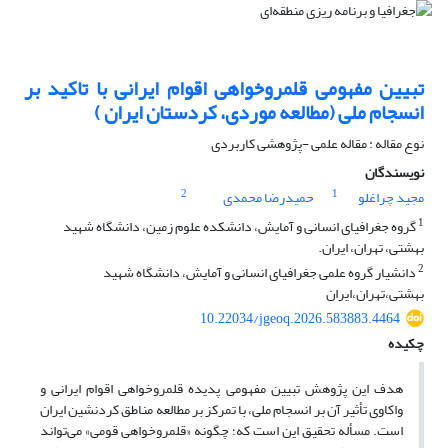
تبیین مفهومی قلمروخواهی اقوام ایرانی با تاکید بر
انسجام ملی (مطالعه موردی، کردستان ایران )
نوع مقاله : مقاله علمی -پژوهشی کاربردی
نویسندگان
2
1
مجید چراغلو
حمیدرضا محمدی
1
گروه جغرافیای انسانی و آمایش، دانشکده علوم زمین، دانشگاه شهید
بهشتی، تهران، ایران.
2
دانشیار گروه علمی جغرافیای انسانی و آمایش، دانشگاه شهید
بهشتی،تهران،ایران
10.22034/jgeoq.2026.583883.4464
چکیده
هدف این پژوهش تبیین مفهومی پدیده قلمروخواهی اقوام ایرانی و
واکاوی تأثیر آن بر انسجام ملی، با تمرکز بر مطالعه مناطق کردنشین ایران
است. مسأله تحقیق این است که؛ چگونه «قلمروخواهی قومی» می‌تواند