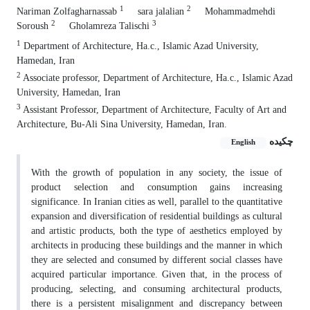
1
2
Nariman Zolfagharnassab
sara jalalian
Mohammadmehdi
2
3
Soroush
Gholamreza Talischi
1
Department of Architecture, Ha.c., Islamic Azad University,
Hamedan, Iran
2
Associate professor, Department of Architecture, Ha.c., Islamic Azad
University, Hamedan, Iran
3
Assistant Professor, Department of Architecture, Faculty of Art and
Architecture, Bu-Ali Sina University, Hamedan, Iran.
چکیده
English
With the growth of population in any society, the issue of
product selection and consumption gains increasing
significance. In Iranian cities as well, parallel to the quantitative
expansion and diversification of residential buildings as cultural
and artistic products, both the type of aesthetics employed by
architects in producing these buildings and the manner in which
they are selected and consumed by different social classes have
acquired particular importance. Given that, in the process of
producing, selecting, and consuming architectural products,
there is a persistent misalignment and discrepancy between