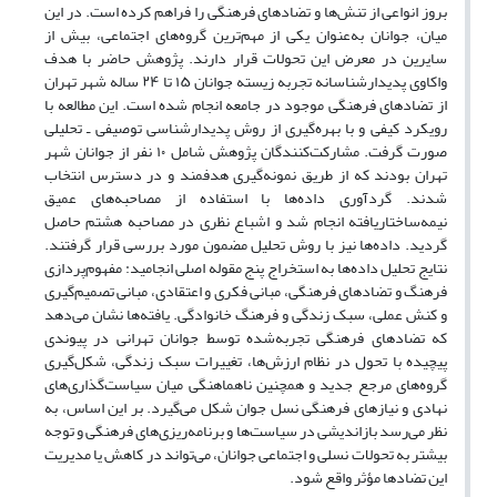
بروز انواعی از تنش‌ها و تضادهای فرهنگی را فراهم کرده است. در این
میان، جوانان به‌عنوان یکی از مهم‌ترین گروه‌های اجتماعی، بیش از
سایرین در معرض این تحولات قرار دارند. پژوهش حاضر با هدف
واکاوی پدیدارشناسانه تجربه زیسته جوانان ۱۵ تا ۲۴ ساله شهر تهران
از تضادهای فرهنگی موجود در جامعه انجام شده است. این مطالعه با
رویکرد کیفی و با بهره‌گیری از روش پدیدارشناسی توصیفی ـ تحلیلی
صورت گرفت. مشارکت‌کنندگان پژوهش شامل ۱۰ نفر از جوانان شهر
تهران بودند که از طریق نمونه‌گیری هدفمند و در دسترس انتخاب
شدند. گردآوری داده‌ها با استفاده از مصاحبه‌های عمیق
نیمه‌ساختاریافته انجام شد و اشباع نظری در مصاحبه هشتم حاصل
گردید. داده‌ها نیز با روش تحلیل مضمون مورد بررسی قرار گرفتند.
نتایج تحلیل داده‌ها به استخراج پنج مقوله اصلی انجامید: مفهوم‌پردازی
فرهنگ و تضادهای فرهنگی، مبانی فکری و اعتقادی، مبانی تصمیم‌گیری
و کنش عملی، سبک زندگی و فرهنگ خانوادگی. یافته‌ها نشان می‌دهد
که تضادهای فرهنگی تجربه‌شده توسط جوانان تهرانی در پیوندی
پیچیده با تحول در نظام ارزش‌ها، تغییرات سبک زندگی، شکل‌گیری
گروه‌های مرجع جدید و همچنین ناهماهنگی میان سیاست‌گذاری‌های
نهادی و نیازهای فرهنگی نسل جوان شکل می‌گیرد. بر این اساس، به
نظر می‌رسد بازاندیشی در سیاست‌ها و برنامه‌ریزی‌های فرهنگی و توجه
بیشتر به تحولات نسلی و اجتماعی جوانان، می‌تواند در کاهش یا مدیریت
این تضادها مؤثر واقع شود.