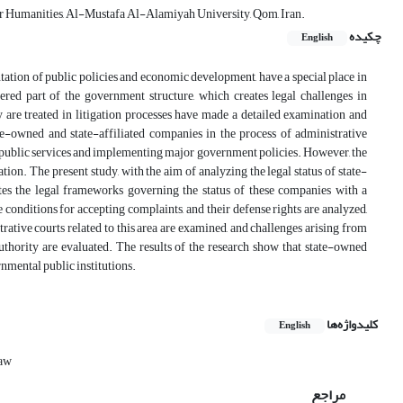
or Humanities, Al-Mustafa Al-Alamiyah University, Qom, Iran.
چکیده
English
ation of public policies and economic development, have a special place in
ered part of the government structure, which creates legal challenges in
y are treated in litigation processes have made a detailed examination and
ate-owned and state-affiliated companies in the process of administrative
ng public services and implementing major government policies. However, the
ion. The present study, with the aim of analyzing the legal status of state-
ates the legal frameworks governing the status of these companies with a
 conditions for accepting complaints, and their defense rights are analyzed,
strative courts related to this area are examined, and challenges arising from
 authority are evaluated. The results of the research show that state-owned
nmental public institutions.
کلیدواژه‌ها
English
law
مراجع