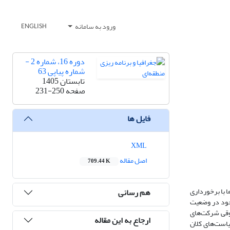
ورود به سامانه
ENGLISH
دوره 16، شماره 2 -
شماره پیاپی 63
تابستان 1405
صفحه
231-250
فایل ها
XML
اصل مقاله
709.44 K
 با برخورداری
هم رسانی
جود در وضعیت
قوقی شرکت‌های
ارجاع به این مقاله
یاست‌های کلان