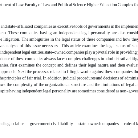
rtment of Law, Faculty of Law and Political Science, Higher Education Complex f
nd state-affiliated companies, as executive tools of governments in the implement
stem. These companies, having an independent legal personality, are also consid
e litigation. The ambiguities in the legal status of these companies and how the
e analysis of this issue necessary. This article examines the legal status of st
s independent legal entities, state-owned companies play a pivotal role in providi
dence of these companies always faces complex challenges in administrative litigat
ies, first examines the concept and defines their legal nature, and then evalu
pproach. Next, the processes related to filing lawsuits against these companies, the
he principles of fair trial. In addition, judicial procedures and decisions of admini
aws, the complexity of the organizational structure, and the limitations of legal
spite having independent legal personality, are sometimes considered as non-gover
nd legal claims
government civil liability
state-owned companies
rule of 