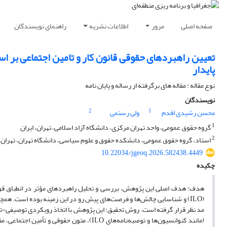
صفحه اصلی
مرور
اطلاعات نشریه
راهنمای نویسندگان
تعیین راهبردهای حقوقی قانون کار و تامین اجتماعی بر اس
پایدار
نوع مقاله : مقاله های برگرفته از رساله و پایان نامه
نویسندگان
2
1
محسن رشیدی اقدم
ولی رستمی
1
گروه حقوق عمومی، واحد تهران مرکزی، دانشگاه آزاد اسلامی، تهران، ایران
2
استاد، گروه حقوق عمومی، دانشکده حقوق و علوم سیاسی، دانشگاه تهران، تهران، 
10.22034/jgeoq.2026.582438.4449
چکیده
هدف: هدف اصلی این پژوهش، بررسی و تحلیل راهبردهای مؤثر در انطباق قوانین 
(ILO) و شناسایی چالش‌ها و فرصت‌های پیش رو در این زمینه بوده است. همچن
مد نظر قرار گرفته است. روش تحقیق: این پژوهش با اتخاذ رویکردی توصیفی-تحلیلی
(مانند کنوانسیون‌ها و توصیه‌نامه‌های ILO)،