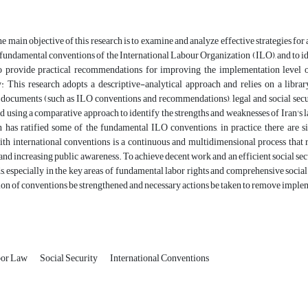
e main objective of this research is to examine and analyze effective strategies for 
 fundamental conventions of the International Labour Organization (ILO), and to ide
o provide practical recommendations for improving the implementation level of
 This research adopts a descriptive-analytical approach and relies on a libra
 documents (such as ILO conventions and recommendations), legal and social security
 using a comparative approach to identify the strengths and weaknesses of Iran's law
n has ratified some of the fundamental ILO conventions, in practice, there are s
h international conventions is a continuous and multidimensional process that req
nd increasing public awareness. To achieve decent work and an efficient social securit
, especially in the key areas of fundamental labor rights and comprehensive socia
n of conventions be strengthened and necessary actions be taken to remove implem
or Law
Social Security
International Conventions