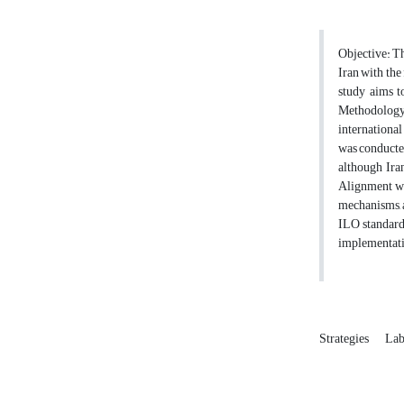
Objective: Th
Iran with the
study aims t
Methodology:
international
was conducted
although Ira
Alignment wit
mechanisms, a
ILO standards
implementatio
Strategies
Lab