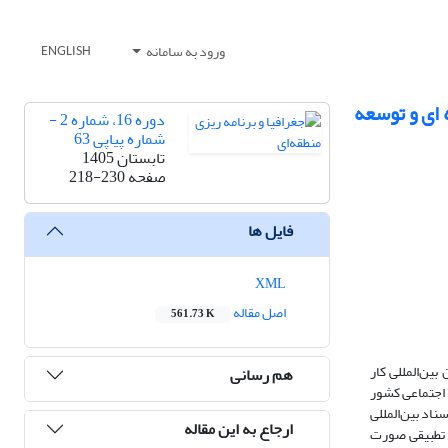
ورود به سامانه
ENGLISH
 ای و توسعه
دوره 16، شماره 2 -
شماره پیاپی 63
تابستان 1405
صفحه
218-230
فایل ها
XML
اصل مقاله
561.73 K
ین‌المللی کار
هم رسانی
و اجتماعی کشور
ناد بین‌المللی
ارجاع به این مقاله
ویکرد تطبیقی صورت