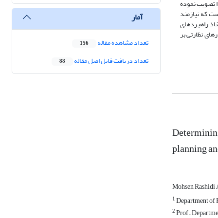
 قوت و ضعف انطباق قوانین ایران با استانداردهای بین‌المللی مشخص شود. یافته‌ها: نتایج نشان داد که اگرچه ایران برخی از کنوانسیون‌های بنیادین ILO را تصویب نموده
ست که نیازمند
آمار
خاذ راهبردهای
وکارهای نظارتی بر
تعداد مشاهده مقاله
156
تعداد دریافت فایل اصل مقاله
88
Determining 
planning an
Mohsen Rashidi
1
Department of P
2
Prof., Departmen