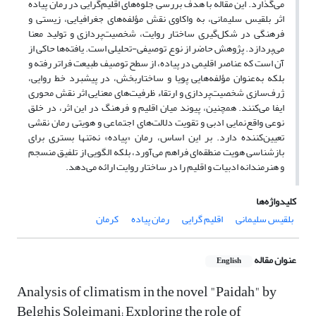
می‌گذارد. این مقاله با هدف بررسی جلوه‌های اقلیم‌گرایی در رمان پیاده
اثر بلقیس سلیمانی، به واکاوی نقش مؤلفه‌های جغرافیایی، زیستی و
فرهنگی در شکل‌گیری ساختار روایت، شخصیت‌پردازی و تولید معنا
می‌پردازد. پژوهش حاضر از نوع توصیفی-تحلیلی است. یافته‌ها حاکی از
آن است که عناصر اقلیمی در پیاده، از سطح توصیف طبیعت فراتر رفته و
بلکه به‌عنوان مؤلفه‌هایی پویا و ساختاربخش، در پیشبرد خط روایی،
ژرف‌سازی شخصیت‌پردازی و ارتقاء ظرفیت‌های معنایی اثر نقش محوری
ایفا می‌کنند. همچنین، پیوند میان اقلیم و فرهنگ در این اثر، در خلق
نوعی واقع‌نمایی ادبی و تقویت دلالت‌های اجتماعی و هویتی رمان نقشی
تعیین‌کننده دارد. بر این اساس، رمان «پیاده» نه‌تنها بستری برای
بازشناسی هویت منطقه‌ای فراهم می‌آورد، بلکه الگویی از تلفیق منسجم
و هنرمندانه ادبیات و اقلیم را در ساختار روایت ارائه می‌دهد.
کلیدواژه‌ها
بلقیس سلیمانی
اقلیم گرایی
رمان پیاده
کرمان
عنوان مقاله
English
Analysis of climatism in the novel "Paidah" ​​by
Belghis Soleimani; Exploring the role of