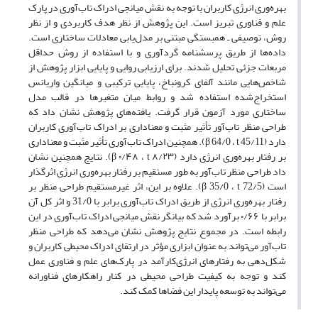
بهره‌وری انرژی کاربران با توجه به نقش میانجی ادراک تاب‌آوری در پارک
علم و فناوری تبریز است. این پژوهش از نظر هدف کاربردی و از نظر
روش، توصیفی ـ همبستگی مبتنی بر مدل‌یابی معادلات ساختاری است.
داده‌ها از طریق پرسشنامه گردآوری و با استفاده از روش حداقل
مربعات جزئی تحلیل شدند. برای ارزیابی روایی و پایایی ابزار پژوهش از
شاخص‌هایی مانند آلفای کرونباخ، پایایی ترکیبی و میانگین واریانس
استخراج‌شده استفاده شد و روابط میان متغیرها در قالب مدل
ساختاری مورد آزمون قرار گرفت. یافته‌های پژوهش نشان داد که
طراحی منظر تاب‌آور تأثیر مثبت و معناداری بر ادراک تاب‌آوری کاربران
دارد (β 64/0 ، t 45/11). همچنین ادراک تاب‌آوری تأثیر مثبت و معناداری
بر رفتار بهره‌وری انرژی دارد (β ۰/۴۸ ، t ۸/۲۳). نتایج همچنین نشان
داد طراحی منظر تاب‌آور به طور مستقیم بر رفتار بهره‌وری انرژی اثرگذار
است (β 35/0 ، t 72/5). علاوه بر این، اثر غیرمستقیم طراحی منظر بر
رفتار بهره‌وری انرژی از طریق ادراک تاب‌آوری برابر با 31/0 و اثر کل آن
برابر با ۰/۶۶ برآورد شد که بیانگر نقش میانجی ادراک تاب‌آوری در این
رابطه است. در مجموع نتایج پژوهش نشان می‌دهد که طراحی منظر
تاب‌آور می‌تواند به عنوان ابزاری مؤثر در ارتقای ادراک محیطی کاربران و
شکل‌دهی به رفتارهای انرژی‌کارآمد در پارک‌های علم و فناوری عمل
کند و توجه به کیفیت طراحی محیطی در کنار راهکارهای فناورانه
می‌تواند به توسعه پایدار این فضاها کمک کند.