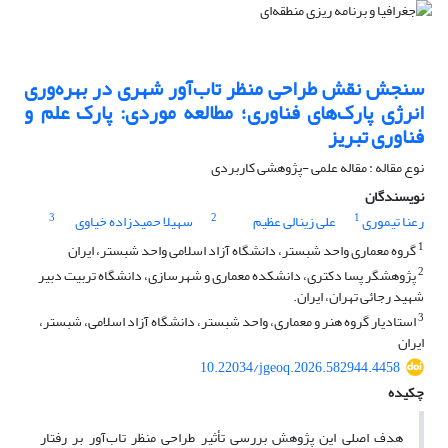
سنجش نقش طراحی منظر تاب‌آور شهری در بهره‌وری
انرژی پارک‌های فناوری؛ مطالعه موردی: پارک علم و
فناوری تبریز
نوع مقاله : مقاله علمی -پژوهشی کاربردی
نویسندگان
3
2
1
رعنا تیموری
علی زینالی عظیم
سهیلا حمیدزاده خیاوی
1
گروه معماری واحد شبستر، دانشگاه آزاد اسلامی واحد شبستر، ایران
2
پژوهشگر پسا دکتری، دانشکده معماری و شهرسازی، دانشگاه تربیت دبیر
شهید رجائی تهران، ایران.
3
استادیار گروه هنر و معماری، واحد شبستر، دانشگاه آزاد اسلامی، شبستر،
ایران
10.22034/jgeoq.2026.582944.4458
چکیده
هدف اصلی این پژوهش بررسی تأثیر طراحی منظر تاب‌آور بر رفتار