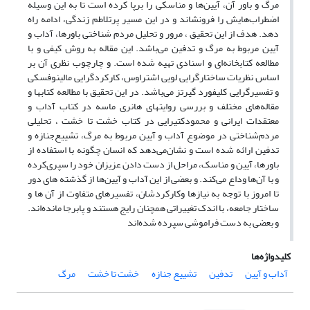
مرگ و باور آن، آیین‌ها و مناسکی را برپا کرده است تا به این وسیله
اضطراب‌هایش را فرو‌نشاند و در این مسیر پرتلاطم زندگی، ادامه راه
دهد. هدف از این تحقیق ، مرور و تحلیل مردم شناختی باورها، آداب و
آیین مربوط به مرگ و تدفین می‌باشد. این مقاله به روش کیفی و با
مطالعه کتابخانه‌ای و اسنادی تهیه شده ‌است. و چارچوب نظری آن بر
اساس نظریات ساختارگرایی لویی اشتراوس، کارکردگرایی مالینوفسکی
و تفسیرگرایی کلیفورد گیرتز می‌باشد. در این تحقیق با مطالعه کتابها و
مقاله‌های مختلف و بررسی روایتهای هانری ماسه در کتاب آداب و
معتقدات ایرانی و محمودکتیرایی در کتاب خشت تا خشت ، تحلیلی
مردم‌شناختی در موضوع آداب و آیین مربوط به مرگ، تشییع‌جنازه و
تدفین ارائه شده است و نشان‌می‌دهد که انسان چگونه با استفاده از
باورها، آیین و مناسک، مراحل از دست دادن عزیزان خود را سپری‌کرده
و با آن‌ها وداع می‌کند. و بعضی از این آداب و آیین‌ها از گذشته های دور
تا امروز با توجه به نیازها وکارکردشان، تفسیرهای متفاوت از آن
ها و
ساختار جامعه، با اندک تغییراتی همچنان رایج هستند و پابرجا مانده‌اند.
و بعضی به دست فراموشی سپرده شده‌اند
کلیدواژه‌ها
آداب و آیین
تدفین
تشییع جنازه
خشت تا خشت
مرگ