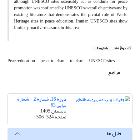
although UNESCO sites ostensibly act as conduits for peace
promotion, was confirmed by UNESCO’s overall objectives and by
existing literature that demonstrates the pivotal role of World
Heritage sites in peace education. Iranian UNESCO sites show
limited proactive measures in this area.
کلیدواژه‌ها
English
Peace education
peace tourism
tourism
UNESCO sites
مراجع
دوره 16، شماره 2 - شماره
پیاپی 63
تابستان 1405
صفحه
506-524
فایل ها