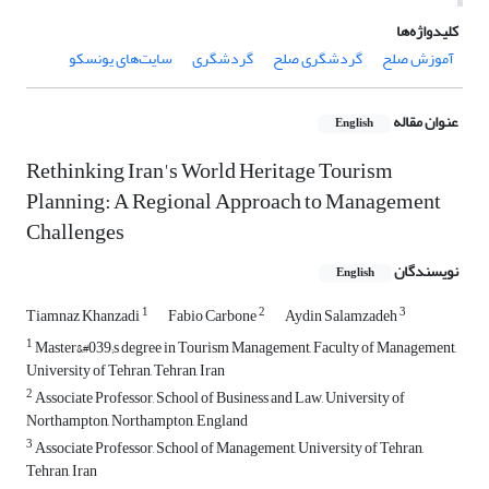
کلیدواژه‌ها
آموزش صلح
گردشگری صلح
گردشگری
سایت‌های یونسکو
عنوان مقاله
English
Rethinking Iran's World Heritage Tourism
Planning: A Regional Approach to Management
Challenges
نویسندگان
English
1
2
3
Tiamnaz Khanzadi
Fabio Carbone
Aydin Salamzadeh
1
Master&#039;s degree in Tourism Management, Faculty of Management,
University of Tehran, Tehran, Iran
2
Associate Professor, School of Business and Law, University of
Northampton, Northampton, England
3
Associate Professor, School of Management, University of Tehran,
Tehran, Iran