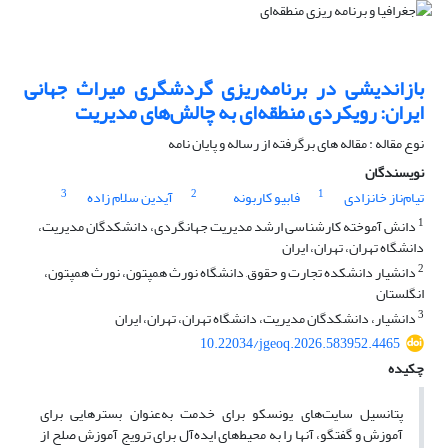
بازاندیشی در برنامه‌ریزی گردشگری میراث جهانی
ایران: رویکردی منطقه‌ای به چالش‌های مدیریت
نوع مقاله : مقاله های برگرفته از رساله و پایان نامه
نویسندگان
3
2
1
تیام‌ناز خانزادی
فابیو کاربونه
آیدین سلام زاده
1
دانش آموخته کارشناسی ارشد مدیریت جهانگردی، دانشکدگان مدیریت،
دانشگاه تهران، تهران، ایران
2
دانشیار دانشکده تجارت و حقوق, دانشگاه نورث همپتون، نورث همپتون،
انگلستان
3
دانشیار، دانشکدگان مدیریت، دانشگاه تهران، تهران، ایران
10.22034/jgeoq.2026.583952.4465
چکیده
پتانسیل سایت‌های یونسکو برای خدمت به‌عنوان بسترهایی برای
آموزش و گفتگو، آنها را به محیط‌های ایده‌آل برای ترویج آموزش صلح از