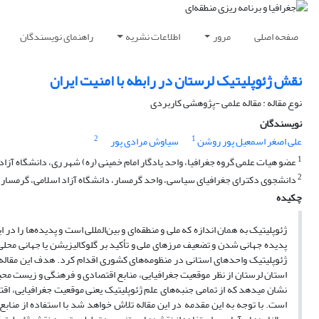
صفحه اصلی
مرور
اطلاعات نشریه
راهنمای نویسندگان
نقش ژئوپلیتیک لرستان در رابطه با امنیت ایران
نوع مقاله : مقاله علمی -پژوهشی کاربردی
نویسندگان
2
1
علی اصغر اسمعیل پور روشن
سیاوش مرادی پور
1
عضو هیات علمی گروه جغرافیا، واحد یادگار امام خمینی (ره) شهر ری، دانشگاه آزاد ا
2
دانشجوی دکترای جغرافیای سیاسی، واحد گرمسار، دانشگاه آزاد اسلامی، گرمسار، 
چکیده
ژئوپلیتیک به همان اندازه که ملی و منطقه‌ای و بین‌المللی است و پدیده‌ها را در 
پدیده جهانی شدن و تضعیف مرزهای ملی و تأکید بر گلوکالیزیشن یا جهانی محلی
ژئوپلیتیک واحدهای استانی در منظومه‌های کشوری اقدام کرد. هدف این مقاله 
استان لرستان از نظر موقعیت جغرافیایی، منابع اقتصادی و فرهنگی و زیست محیط
نشان می­دهد که از تمامی جنبه‌های علم ژئوپلیتیک یعنی موقعیت جغرافیایی، اق
است. با توجه به این مقدمه در این مقاله تلاش خواهد شد با استفاده از منابع 