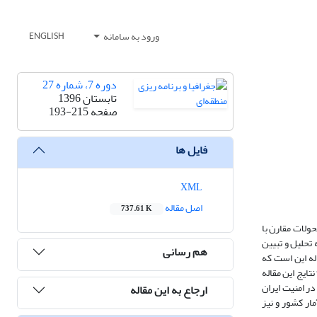
ورود به سامانه
ENGLISH
دوره 7، شماره 27
تابستان 1396
صفحه
193-215
فایل ها
XML
اصل مقاله
737.61 K
حولات مقارن با
تحلیل و تبیین
هم رسانی
له این است که
ایج این مقاله
ر امنیت ایران
ارجاع به این مقاله
مار کشور و نیز