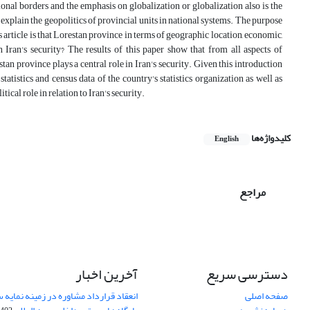
al borders and the emphasis on globalization or globalization also is the
 explain the geopolitics of provincial units in national systems. The purpose
his article is that Lorestan province in terms of geographic location, economic,
 Iran's security? The results of this paper show that from all aspects of
tan province plays a central role in Iran's security. Given this introduction
 statistics and census data of the country's statistics organization as well as
ical role in relation to Iran's security.
کلیدواژه‌ها
English
مراجع
دسترسی سریع
آخرین اخبار
صفحه اصلی
انعقاد قرارداد مشاوره در زمینه نمایه