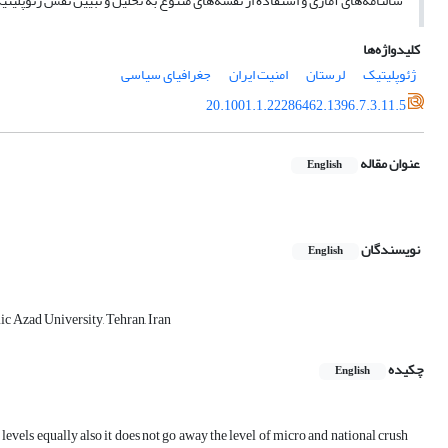
سالنامه‌های آماری و استفاده از نقشه‌های متنوع به تحلیل و تبیین نقش ژئوپلیتی
کلیدواژه‌ها
ژئوپلیتیک
لرستان
امنیت ایران
جغرافیای سیاسی
20.1001.1.22286462.1396.7.3.11.5
عنوان مقاله
English
نویسندگان
English
 Azad University, Tehran, Iran
چکیده
English
levels equally also it does not go away the level of micro and national crush