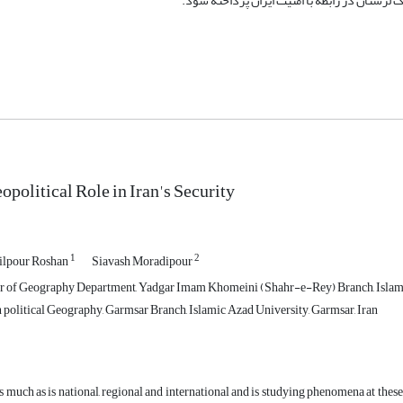
ک لرستان در رابطه با امنیت ایران پرداخته شود.
opolitical Role in Iran's Security
1
2
ilpour Roshan
Siavash Moradipour
 of Geography Department, Yadgar Imam Khomeini (Shahr-e-Rey) Branch, Islamic
n political Geography, Garmsar Branch, Islamic Azad University, Garmsar, Iran
s much as is national, regional and international and is studying phenomena at these 