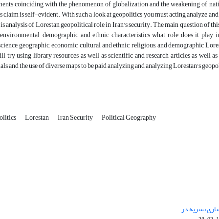
ents coinciding with the phenomenon of globalization and the weakening of nation
is claim is self-evident. With such a look at geopolitics you must acting analyze and
e is analysis of Lorestan geopolitical role in Iran's security. The main question of t
 environmental, demographic and ethnic characteristics what role does it play in
science, geographic, economic, cultural and ethnic, religious, and demographic Lores
ill try using library resources as well as scientific and research articles as well as
nals and the use of diverse maps to be paid analyzing and analyzing Lorestan's geopolit
litics
Lorestan
Iran Security
Political Geography
 سازی نشریه در