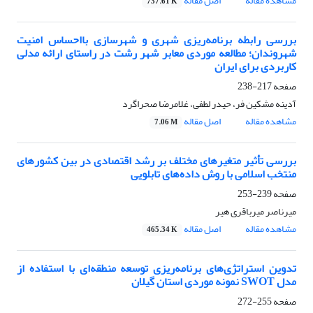
مشاهده مقاله
اصل مقاله
737.61 K
بررسی رابطه برنامه‌ریزی شهری و شهرسازی بااحساس امنیت
شهروندان؛ مطالعه موردی معابر شهر رشت در راستای ارائه مدلی
کاربردی برای ایران
صفحه
217-238
آدینه مشکین فر، حیدر لطفی، غلامرضا صحراگرد
مشاهده مقاله
اصل مقاله
7.06 M
بررسی تأثیر متغیرهای مختلف بر رشد اقتصادی در بین کشورهای
منتخب اسلامی با روش داده‌های تابلویی
صفحه
239-253
میرناصر میرباقری هیر
مشاهده مقاله
اصل مقاله
465.34 K
تدوین استراتژی‌های برنامه‌ریزی توسعه منطقه‌ای با استفاده از
مدل SWOT نمونه موردی استان گیلان
صفحه
255-272