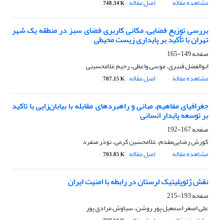
مشاهده مقاله
اصل مقاله
748.34 K
بررسی توزیع فضایی– مکانی کاربری فضای سبز در منطقه یک شهر
تهران با تأکید بر پایداری زیست محیطی
صفحه
149-165
ابوالفضل قنبری، موسی واعظی، رحیم غلامحسینی
مشاهده مقاله
اصل مقاله
707.15 K
جغرافیای مفاهیم، مبانی و راهبردهای مقابله با بیابان‌زایی با تاکید
بر توسعه پایدار انسانی
صفحه
167-192
کورش رضایی‌مقدم، غلامحسین کرمی، نوذر منفرد
مشاهده مقاله
اصل مقاله
703.85 K
نقش ژئوپلیتیک لرستان در رابطه با امنیت ایران
صفحه
193-215
علی اصغر اسمعیل پور روشن، سیاوش مرادی پور