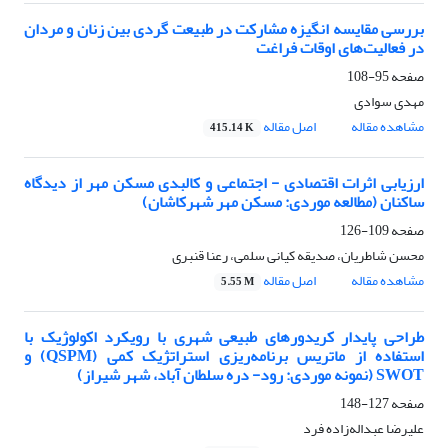
بررسی مقایسه انگیزه مشارکت در طبیعت گردی بین زنان و مردان
در فعالیت‌های اوقات فراغت
صفحه
95-108
مهدی سوادی
مشاهده مقاله
اصل مقاله
415.14 K
ارزیابی اثرات اقتصادی - اجتماعی و کالبدی مسکن مهر از دیدگاه
ساکنان (مطالعه موردی: مسکن مهر شهرکاشان)
صفحه
109-126
محسن شاطریان، صدیقه کیانی سلمی، رعنا قنبری
مشاهده مقاله
اصل مقاله
5.55 M
طراحی پایدار کریدورهای طبیعی شهری با رویکرد اکولوژیک با
استفاده از ماتریس برنامه‌ریزی استراتژیک کمی (QSPM) و
SWOT (نمونه موردی: رود- دره سلطان آباد، شهر شیراز)
صفحه
127-148
علیرضا عبداله‌زاده فرد