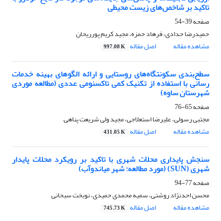
تاکید بر شاخص‌های زیست محیطی
صفحه
39-54
حمیدرضا حدادی، فرهاد حمزه، مجید کریم پورریحان
مشاهده مقاله
اصل مقاله
997.08 K
سطح‌بندی سکونتگاه‌های روستایی و ارائه الگوهای بهینه خدمات
رسانی با استفاده از تکنیک کمی تاکسنومی عددی (مطالعه موردی
شهرستان ساوه)
صفحه
65-76
مجتبی رسولی، علیرضا استعلاجی، مجید ولی شریعت پناهی
مشاهده مقاله
اصل مقاله
431.05 K
سنجش پایداری محلات شهری با تاکید بر رویکرد محلات پایدار
شهری (SUN) (مورد مطالعه: شهر میاندوآب)
صفحه
77-94
محسن احدنژاد روشتی، سمیه محمدی حمیدی، نوبخت سبحانی
مشاهده مقاله
اصل مقاله
745.73 K