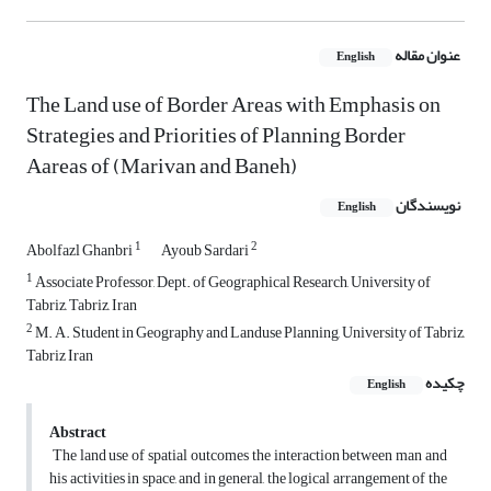
عنوان مقاله
English
The Land use of Border Areas with Emphasis on
Strategies and Priorities of Planning Border
Aareas of (Marivan and Baneh)
نویسندگان
English
1
2
Abolfazl Ghanbri
Ayoub Sardari
1
Associate Professor, Dept. of Geographical Research, University of
Tabriz, Tabriz, Iran
2
M. A. Student in Geography and Landuse Planning, University of Tabriz,
Tabriz Iran
چکیده
English
Abstract
The land use of spatial outcomes the interaction between man and
his activities in space, and in general, the logical arrangement of the