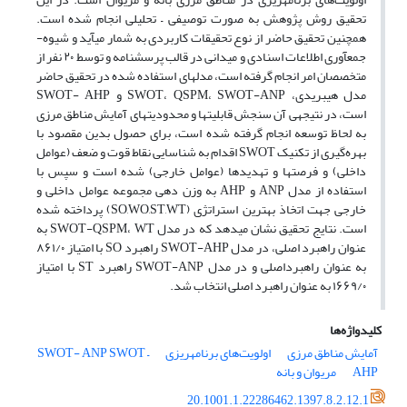
تحقیق روش پژوهش به صورت توصیفی – تحلیلی انجام شده است.
همچنین تحقیق حاضر از نوع تحقیقات کاربردی به شمار می­آید و شیوه­
جمع­آوری اطلاعات اسنادی و میدانی در قالب پرسشنامه و توسط ۲۰ نفر از
متخصصان امر انجام گرفته است، مدل­های استفاده شده در تحقیق حاضر
مدل هیبریدی، SWOT، QSPM، SWOT-ANP و SWOT- AHP
است، در نتیجه­ی آن سنجش قابلیت­ها و محدودیت­های آمایش مناطق مرزی
به لحاظ توسعه انجام گرفته شده است، برای حصول بدین مقصود با
بهره‌گیری از تکنیک SWOT اقدام به شناسایی نقاط قوت و ضعف (عوامل
داخلی) و فرصت­ها و تهدیدها (عوامل خارجی) شده است و سپس با
استفاده از مدل ANP و AHP به وزن دهی مجموعه عوامل داخلی و
خارجی جهت اتخاذ بهترین استراتژی (SO,WO,ST,WT) پرداخته شده
است. نتایج تحقیق نشان می­دهد که در مدل SWOT-QSPM، WT به
عنوان راهبرد اصلی، در مدل SWOT-AHP راهبرد SO‌ با امتیاز ۸۶۱/۰
به عنوان راهبرداصلی و در مدل SWOT-ANP راهبرد ST‌ با امتیاز
۱۶۶۹/۰ به عنوان راهبرد اصلی انتخاب شد.
کلیدواژه‌ها
آمایش مناطق مرزی
اولویت‌های برنامه­ریزی
SWOT –
SWOT- ANP
AHP
مریوان و بانه
20.1001.1.22286462.1397.8.2.12.1