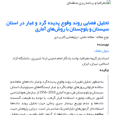
تحلیل فضایی روند وقوع پدیده گرد و غبار در استان
سیستان و بلوچستان با روش‌های آماری
نوع مقاله : مقاله علمی -پژوهشی کاربردی
نویسنده
بتول باهک
استادیار گروه جغرافیا، واحد یادگار امام خمینی (ره) شهرری، دانشگاه آزاد
اسلامی، تهران، ایران
چکیده
به منظور تحلیل تغییرات روند وقوع پدیده گرد وغبار داده‌های ماهانه و
سالانه فراوانی روزهای توام باگرد و غبار ایستگاه‌های سینوپتیک استان
سیستان و بلوچستان طی دوره آماری 2010-1956 از سازمان هواشناسی
کشور دریافت ومورد استفاده قرار گرفت. با توجه به طبیعت گسسته
داده‌ها و عدم توزیع بهنجار سری زمانی جهت تحلیل روند داده‌ها
استفاده از آزمون‌های ناپارامتریک مناسب‌تر است. دراین پژوهش جهت
مطالعه بهنجاری سری زمانی داده‌ها، از آزمون لایلی فورس، جهت تحلیل