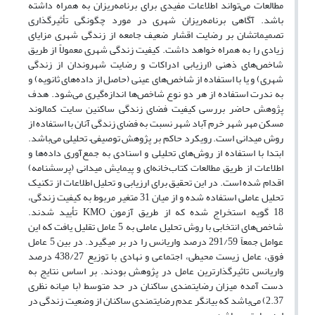
مطالعات می‌تواند اطلاعات مفیدی برای برنامه‌ریزان به همراه داشته
باشد. آگاهی برنامه‌ریزان شهری در مورد چگونگی تأثیرگذاری
تصمیماتشان بر رضایت اقشار ضعیف جامعه از زندگی شهری مزایای
زیادی را به همراه خواهد داشت. کیفیت زندگی شهری معمولاً از طریق
شاخص‌های ذهنی (ارزیابی ادراکات و رضایت شهروندان از زندگی
شهری) و یا با استفاده از شاخص‌های عینی (حاصل از داده‌های ثانویه) و
به ندرت استفاده از هر دو نوع شاخص‌ها اندازه‌گیری می‌شود. هدف
پژوهش حاضر بررسی کیفیت فضای زندگی ساکنین سایت کمالوند
مسکن مهر شهر خرم آباد شهر نسبت به فضای زندگی آنان با استفاده از
روش میدانی است. رویکرد حاکم بر پژوهش توصیفی– تحلیلی می‌باشد.
ابتدا با استفاده از روش‌های تحلیلی و اسنادی به جمع‌آوری داده‌ها و
اطلاعات از طریق مطالعات کتاب‌خانه‌ای و پیمایش میدانی (پرسشنامه)
اقدام شده است. در این تحقیق برای ارزیابی و تحلیل اطلاعات از تکنیک
تحلیل عاملی استفاده شده و از میان 31 متغیر مربوط به کیفیت زندگی،
18 گویه استخراج شده که از طریق آزمون KMO تأیید شدند.
شاخص‌های انتخابی با روش تحلیل عاملی به 5 عامل تقلیل یافت که این
عوامل جمعاً 291/59 درصد واریانس را در بر می­گیرد. در بین 5 عامل
فوق، عامل زیست محیطی، اجتماعی و نهادی با توزیع 438/27 درصد
واریانس تاثیرگذارترین عامل در پژوهش بودند. بر اساس نتایج به
دست آمده میزان رضایتمندی ساکنان در حد متوسط (با میانه نظری
2.37) می‌باشد که بیانگر عدم رضایتمندی ساکنان از وضعیت زندگی در