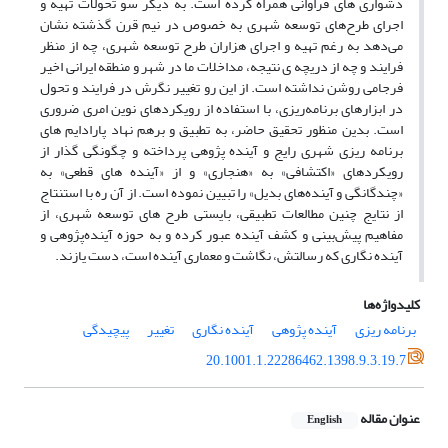
دشواری های فراوانی همراه کرده است. به دیگر سو تحولات تهیه و
اجرای طرح‌های توسعه شهری به خصوص در نیم قرن گذشته نشان
می‌دهد به رغم تهیه و اجرای هزاران طرح توسعه شهری، چه از منظر
فرایند و چه از دریچه ی نتیجه، مداخلات ما در شهر و منطقه ایرانی اخیر
فرجامی روشن نداشته است. از این رو تغییر نگرش در فرایند و تحول
در ابزارهای برنامه‌ریزی، با استفاده از رویکردهای نوین امری ضروری
است. بدین منظور تحقیق حاضر، به تطبیق و برهم نهاد پارادایم های
برنامه ریزی شهری رایج و آینده پژوهی پرداخته و چگونگی گذار از
رویکردهای «اکتشافی» به «هنجاری» و از «آینده های قطعی» به
«چندگانگی و آینده‌های بدیل» را تبیین نموده است. از آن ره با استنتاج
از نتایج چنین مطالعات تطبیقی، بایستی طرح های توسعه شهری، از
مفاهیم پیش‌بینی و کشف آینده عبور کرده و به حوزه آینده‌پژوهی و
آینده نگاری که رسالتش، نگاشت و معماری آینده است، دست یازند.
کلیدواژه‌ها
برنامه ریزی
آینده پژوهی
آینده نگاری
تغییر
پیچیدگی
20.1001.1.22286462.1398.9.3.19.7
عنوان مقاله
English