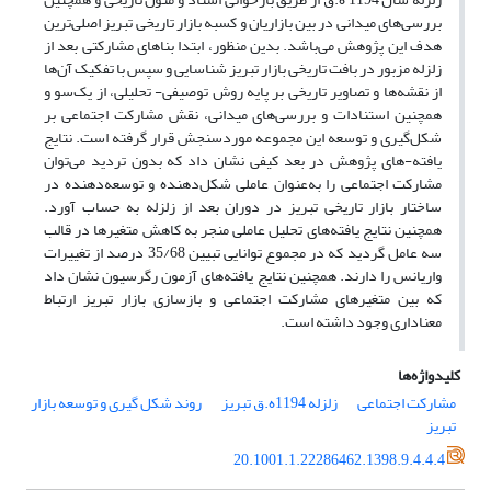
بررسی‌های میدانی در بین بازاریان و کسبه بازار تاریخی تبریز اصلی‌ترین
هدف این پژوهش می‌باشد. بدین منظور، ابتدا بناهای مشارکتی بعد از
زلزله مزبور در بافت تاریخی بازار تبریز شناسایی و سپس با تفکیک آن‌ها
از نقشه‌ها و تصاویر تاریخی بر پایه روش توصیفی- تحلیلی، از یک‌سو و
همچنین استنادات و بررسی‌های میدانی، نقش مشارکت اجتماعی بر
شکل‌گیری و توسعه این مجموعه موردسنجش قرار گرفته است. نتایج
یافته-های پژوهش در بعد کیفی نشان داد که بدون تردید می‌توان
مشارکت اجتماعی را به‌عنوان عاملی شکل‌دهنده و توسعه‌دهنده در
ساختار بازار تاریخی تبریز در دوران بعد از زلزله به حساب آورد.
همچنین نتایج یافته‌های تحلیل عاملی منجر به کاهش متغیرها در قالب
سه عامل گردید که در مجموع توانایی تبیین 35/68 درصد از تغییرات
واریانس را دارند. همچنین نتایج یافته‌های آزمون رگرسیون نشان داد
که بین متغیرهای مشارکت اجتماعی و بازسازی بازار تبریز ارتباط
معناداری وجود داشته است.
کلیدواژه‌ها
مشارکت اجتماعی
زلزله 1194ه.ق تبریز
روند شکل گیری و توسعه بازار
تبریز
20.1001.1.22286462.1398.9.4.4.4