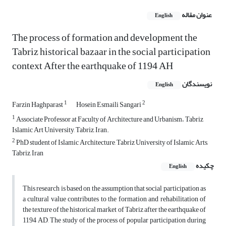
عنوان مقاله
English
The process of formation and development the
Tabriz historical bazaar in the social participation
context After the earthquake of 1194 AH
نویسندگان
English
1
2
Farzin Haghparast
Hosein Esmaili Sangari
1
Associate Professor at Faculty of Architecture and Urbanism، Tabriz
Islamic Art University, Tabriz, Iran.
2
PhD student of Islamic Architecture, Tabriz University of Islamic Arts,
Tabriz, Iran
چکیده
English
This research is based on the assumption that social participation as
a cultural value contributes to the formation and rehabilitation of
the texture of the historical market of Tabriz after the earthquake of
1194 AD, The study of the process of popular participation during