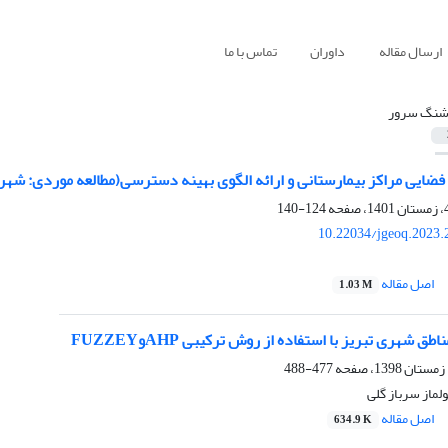
ارسال مقاله
داوران
تماس با ما
نگ سرور
 فضایی مراکز بیمارستانی و ارائه الگوی بهینه دسترسی(مطالعه موردی: شهر
124-140
10.22034/jgeoq.2023.
اصل مقاله
1.03 M
ق شهری تبریز با استفاده از روش ترکیبی AHPوFUZZEY
477-488
از سرباز گلی
اصل مقاله
634.9 K