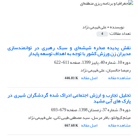
نویسنده =
علی فهیمی نژاد
تعداد مقالات:
4
نقش پدیده صخره شیشه‌ای و سبک رهبری در توانمندسازی
مدیران زن ورزش کشور با توجه به اهداف توسعه پایدار
دوره 10، شماره 40، پاییز 1399، صفحه
611-622
رمیصا جالسیان، علی فهیمی نژاد
مشاهده مقاله
اصل مقاله
446.81 K
تحلیل تجارب و ارزش اجتماعی ادراک شده گردشگران شهری در
پارک های آبی مشهد
دوره 9، شماره 37، زمستان 1398، صفحه
679-693
میثم کیوانلو، باقر مرسل، سید مصطفی طیبی ثانی، علی فهیمی نژاد
مشاهده مقاله
اصل مقاله
667.68 K