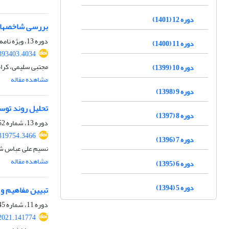
دوره 12 (1401)
بررسی شاخص‎های شهر هوشمند با نگاهی به حکمروایی مطلوب شهری (مطالعه موردی‌شهر بندرعباس)
دوره 13، ویژه نامه، زمستان 1402، صفحه
دوره 11 (1400)
393403.4034
مجتبی سلیمی، کرام
دوره 10 (1399)
مشاهده مقاله
دوره 9 (1398)
تحلیل روند توس
دوره 8 (1397)
دوره 13، شماره 52، پاییز 1402، صفحه
319754.3466
دوره 7 (1396)
نسیم علی عباس شه
مشاهده مقاله
دوره 6 (1395)
دوره 5 (1394)
تبیین مفاهیم و 
دوره 11، شماره 45، زمستان 1400، صفحه
2021.141774