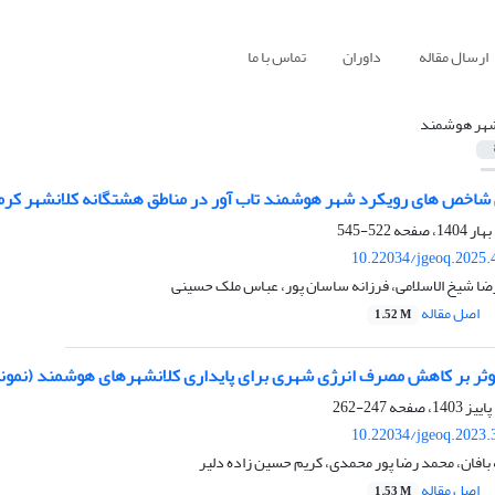
ارسال مقاله
داوران
تماس با ما
هر هوشمند
شاخص های رویکرد شهر هوشمند تاب آور در مناطق هشتگانه کلانشهر کرمانش
522-545
10.22034/jgeoq.2025.
رضا شیخ الاسلامی، فرزانه ساسان پور، عباس ملک حسینی
اصل مقاله
1.52 M
ثر بر کاهش مصرف انرژی شهری برای پایداری کلانشهرهای هوشمند (نمونه
247-262
10.22034/jgeoq.2023.
افان، محمد رضا پور محمدی، کریم حسین زاده دلیر
اصل مقاله
1.53 M