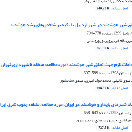
ید بیگدلی راد، مریم معینی فر
اصل مقاله
940.23 K
ق‌ شهر هوشمند در شهر اردبیل با تکیه بر شاخص‌های رشد هوشمند
778-794
 نظم فر، پرویز نوروزی ثانی
اصل مقاله
861.39 K
ت لازم جهت تحقق شهر هوشمند (موردمطالعه: منطقه 6 شهرداری تهران)
599-607
 علوی نائینی، محمدجواد امیری، مهدی سلحشور
اصل مقاله
408.97 K
د شهرهای پایدار و هوشمند در ایران. مورد مطالعه: منطقه جنوب شرق ایرا
643-658
ه مهابادی، حسین محمدی، رحیم سرور
اصل مقاله
727.5 K