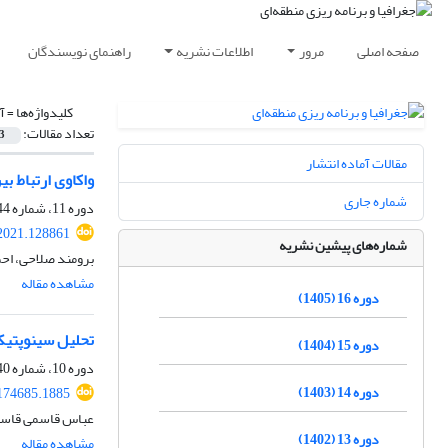
صفحه اصلی
مرور
اطلاعات نشریه
راهنمای نویسندگان
کلیدواژه‌ها =
آ
تعداد مقالات:
3
مقالات آماده انتشار
واکاوی ارتباط ب
شماره جاری
دوره 11، شماره 44، پاییز 1400، صفحه
2021.128861
شماره‌های پیشین نشریه
برومند صلاحی، احم
مشاهده مقاله
دوره 16 (1405)
تحلیل سینوپتیکی
دوره 15 (1404)
دوره 10، شماره 40، پاییز 1399، صفحه
دوره 14 (1403)
174685.1885
عباس قاسمی قاسمؤ
دوره 13 (1402)
مشاهده مقاله