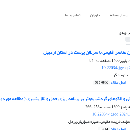
ارسال مقاله
داوران
تماس با ما
ب و هوا
ین عناصر اقلیمی با سرطان پوست در استان اردبیل
73-84
10.22034/jgeoq.
د نوحه گر
اصل مقاله
510.68 K
 و الگوهای گردشی موثر بر برنامه ریزی حمل و نقل شهری ( مطالعه موردی
253-266
10.22034/jgeoq.2024.
ند، فریده عظیمی، منیژه ظهؤریان پردل
اصل مقاله
1.2 M