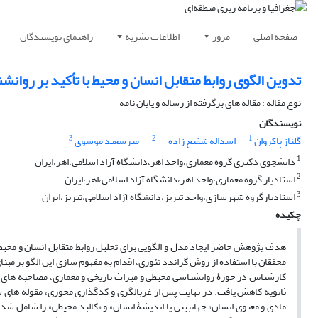
صفحه اصلی
مرور
اطلاعات نشریه
راهنمای نویسندگان
تدوین الگوی روابط متقابل انسان و محیط با تأکید بر روانشن
نوع مقاله : مقاله های برگرفته از رساله و پایان نامه
نویسندگان
3
2
1
گلناز پاکروان
اسداله شفیع زاده
میرسعید موسوی
1
دانشجوی دکتری گروه معماری،واحد اهر،دانشگاه آزاد اسلامی،اهر،ایران
2
استادیار گروه معماری،واحد اهر،دانشگاه آزاد اسلامی،اهر،ایران
3
استادیارگروه شهرسازی،واحد تبریز،دانشگاه آزاد اسلامی،تبریز،ایران
چکیده
هدف پژوهش حاضر ایجاد مدل و الگویی برای تحلیل روابط متقابل انسان و محیط با
مادی و معنوی انسان» جهان‏بینی یا اندیشۀ انسان» و «کالبد محیطی» را شامل شدن