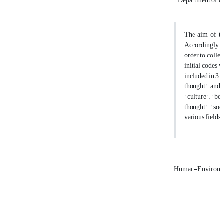
Department of Ur
The aim of t
Accordingly, 
order to coll
initial codes
included in 3
thought" and
"culture", "b
thought", "so
various field
Human-Environm