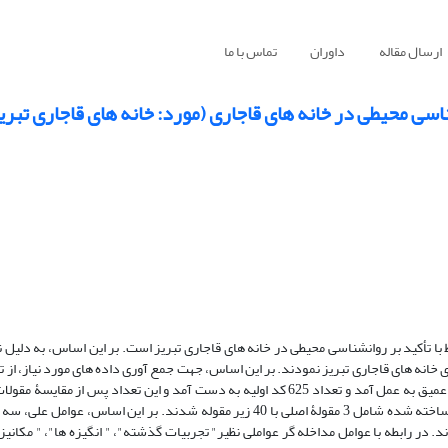
ارسال مقاله
داوران
تماس با ما
اسی محیطی در خانه‏ های قاجاری (مورد: خانه ‏های قاجاری تبری
 تأکید بر روانشناسی محیطی در خانه ‏های قاجاری تبریز است. بر این اساس، به دلیل نب
ثانویه کاهش یافت. در نهایت پس از غربال‏گری و کدگذاری محوری، مقوله‏ های ساخته شده شامل 3 مقولۀ اصلی با 40 زیر مقوله شدند. بر 
د. در رابطه با عوامل مداخله‏ گر عواملی نظیر" تجربیات گذشته"، " انگیزه ها"، " مکان