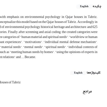
چکیده
English
 with emphasis on environmental psychology in Qajar houses in Tabriz.
onceptualize this model based on the Qajar houses of Tabriz. Accordingly, in
ld of environmental psychology, historical heritage and architecture, and 625
ies. Finally, after screening and axial coding, the created categories were
hree categories of "human material and spiritual needs", "worldview or human
"past experiences", "motivations", "individual mental defense mechanism",
s "material needs", "mental needs", "spiritual needs", "individual contexts of
ies such as "meeting human needs by homes", "using the opinions of experts in
t relations" and ... Became.
کلیدواژه‌ها
English
Houses of Tabriz
مراجع