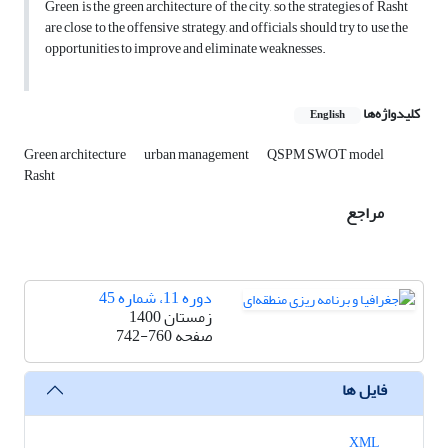
Green is the green architecture of the city, so the strategies of Rasht
are close to the offensive strategy, and officials should try to use the
opportunities to improve and eliminate weaknesses.
کلیدواژه‌ها
English
Green architecture
urban management
QSPM SWOT model
Rasht
مراجع
دوره 11، شماره 45
زمستان 1400
صفحه
742-760
فایل ها
XML