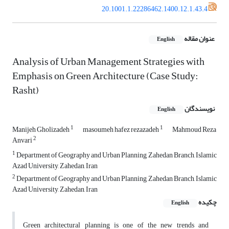
20.1001.1.22286462.1400.12.1.43.4
عنوان مقاله
English
Analysis of Urban Management Strategies with
Emphasis on Green Architecture (Case Study:
Rasht)
نویسندگان
English
1
1
Manijeh Gholizadeh
masoumeh hafez rezazadeh
Mahmoud Reza
2
Anvari
1
Department of Geography and Urban Planning, Zahedan Branch, Islamic
Azad University, Zahedan, Iran
2
Department of Geography and Urban Planning, Zahedan Branch, Islamic
Azad University, Zahedan, Iran
چکیده
English
Green architectural planning is one of the new trends and