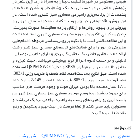
طبیعی و مصنوعی در شهرها تلطیف محیط را به همراه دارد. ازین منظر در
پژوهش حاضر برای دستیابی به یک چشم‌انداز و تأمین هدف‌های
بلندمدت از برنامه‌ریزی راهبردی معماری سبز شهری شده است. در
این روش، اقدام‌هایی در چارچوب امکانات محدودیت‌های درونی و
بیرونی برای بهبود روش‌ها و ارتقای بازده فعالیت‌ها صورت پذیرفت.
چنین رویکردی تاکنون در حوزه مدیریت معماری شهری استفاده نشده
و این مطالعه تلاشی است تا با تکیه بر روش‌شناسی مربوطه، اقدام‌هایی
مدیریتی درخور را برای فعالیت‌های توسعه‌ای معماری سبز شهر رشت
ارائه دهد. تحقیق حاضر، یک تحقیق کاربردی و دارای ماهیتی توصیفی-
تحلیلی و بر حسب نحوه اجرا از نوع پیمایشی می‌باشد؛ جهت تجزیه و
تحلیل اطلاعات نیز از نرم افزار‌ SPSS و مدل QSPM SWOT استفاده
شده است. طبق نتایج به‌دست‌آمده، نقاط ضعف با ضریب وزنی 303/1،
نقاط قوت با ضریب وزنی 885/1، فرصت‌ها با امتیاز 2/145 و تهدیدها
17/1 نشان‌دهنده بالا بودن میزان قوت و وجود فرصت های مناسب
برای بهبود بخشیدن به وضع موجود معماری سبز معماری سبز شهر می
باشند ازین رو راهبردهای رشت به راهبرد تهاجمی نزدیک می‌باشد و
مسئولین باید سعی کنند از نقاط فرصت در جهت بهبود بخشیدن و رفع
نقاط ضعف بهره گیرند.
کلیدواژه‌ها
معماری سبز
مدیریت شهری
مدل QSPM SWOT
شهر رشت