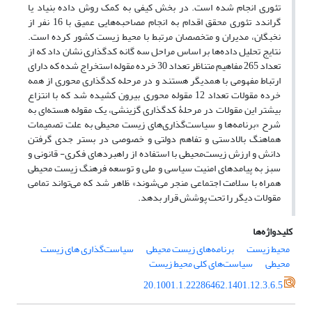
تئوری انجام شده است. در بخش کیفی به کمک روش داده بنیاد یا
گراندد تئوری محقق اقدام به انجام مصاحبه‌هایی عمیق با 16 نفر از
نخبگان، مدیران و متخصصان مرتبط با محیط زیست کشور کرده است.
نتایج تحلیل داده‌ها بر اساس مراحل سه گانه کدگذاری نشان داد که از
تعداد 265 مفاهیم متناظر تعداد 30 خرده مقوله استخراج شده که دارای
ارتباط مفهومی با همدیگر هستند و در مرحله کدگذاری محوری از همه
خرده مقولات تعداد 12 مقوله محوری بیرون کشیده شد که با انتزاع
بیشتر این مقولات در مرحلۀ کدگذاری گزینشی، یک مقوله هسته‌ای به
شرح «برنامه‌ها و سیاست‌گذاری‌های زیست محیطی به علت تصمیمات
هماهنگ بالادستی و تفاهم دولتی و خصوصی در بستر جدی گرفتن
دانش و ارزش زیست‌محیطی با استفاده از راهبردهای فکری- قانونی و
سبز به پیامدهای امنیت سیاسی و ملی و توسعه فرهنگ زیست محیطی
همراه با سلامت اجتماعی منجر می‌شوند» ظاهر شد که می‌تواند تمامی
مقولات دیگر را تحت پوشش قرار بدهد.
کلیدواژه‌ها
محیط زیست
برنامه‌های زیست محیطی
سیاست‌‌گذاری ‌های زیست
محیطی
سیاست‌های کلی محیط زیست
20.1001.1.22286462.1401.12.3.6.5