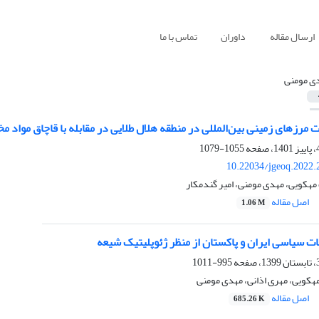
ارسال مقاله
داوران
تماس با ما
ی مومنی
 مرزهای زمینی بین‌المللی در منطقه هلال طلایی در مقابله با قاچاق مواد م
1055-1079
10.22034/jgeoq.2022.
هکویی، مهدی مومنی، امیر گندمکار
اصل مقاله
1.06 M
ات سیاسی ایران و پاکستان از منظر ژئوپلیتیک شیعه
995-1011
هکویی، مهری اذانی، مهدی مومنی
اصل مقاله
685.26 K