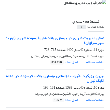
کلیدواژه‌ها =
بهسازی
تعداد مقالات:
5
نقش مدیریت شهری در بهسازی بافت‌های فرسوده شهری (مورد:
شهر سراوان)
دوره 11، شماره 42، بهار 1400، صفحه
715-728
مجید نعمت اللهی، محمود رضا انوری، مریم کریمیان بستانی
مشاهده مقاله
اصل مقاله
850.33 K
تبیین رویکرد تاثیرات اجتماعی نوسازی بافت فرسوده در محله
اتابک تهران
دوره 10، شماره 40، پاییز 1399، صفحه
181-198
بهزاد کاکاوند، آزیتا رجبی، افشین سفاهن، اردوان بهزاد
مشاهده مقاله
اصل مقاله
1.17 M