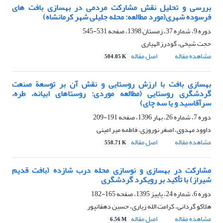
بررسی و تحلیل نقش مشارکت مردمی در بهسازی بافت های
فرسوده شهری(مورد مطالعه: محله جلیلی شهر کرمانشاه)
دوره 9، شماره 37، زمستان 1398، صفحه
531-545
حجت شیخی، گودرز الهیاری
مشاهده مقاله
اصل مقاله
504.05 K
بهسازی بافت با ارزش روستایی و نقش آن بر توسعة صنعت
گردشگری روستایی (مطالعه موردی: روستاهای ابیانه، طره،
سرآقاسید و یا سه چای)
دوره 7، شماره 26، بهار 1396، صفحه
191-209
داوود مهدوی، اصغر نوروزی، فاطمه میر امینی
مشاهده مقاله
اصل مقاله
558.71 K
مشارکت در بهسازی و نوسازی محله درب شازده (بافت قدیم
شیراز) با تأکید بر رویکرد گردشگری
دوره 6، شماره 24، پاییز 1395، صفحه
165-182
هلاکو گردانی، کرامت الله زیاری، حسین دهقانپور
مشاهده مقاله
اصل مقاله
6.56 M