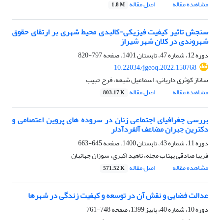
مشاهده مقاله
اصل مقاله
1.8 M
سنجش تاثیر کیفیت فیزیکی-کالبدی محیط شهری بر ارتقای حقوق
شهروندی در کلان شهر شیراز
دوره 12، شماره 47، تابستان 1401، صفحه
797-820
10.22034/jgeoq.2022.150768
ساناز کوثری داریانی، اسماعیل شیعه، فرح حبیب
مشاهده مقاله
اصل مقاله
803.17 K
بررسی جغرافیای اجتماعی زنان در سروده های پروین اعتصامی و
دکترین جبران مضاعف آلفردآدلر
دوره 11، شماره 43، تابستان 1400، صفحه
645-663
فریبا صادقی پهناب مجله، ناهید اکبری، سوزان جهانبان
مشاهده مقاله
اصل مقاله
571.52 K
عدالت فضایی و نقش آن در توسعه و کیفیت زندگی در شهرها
دوره 10، شماره 40، پاییز 1399، صفحه
748-761