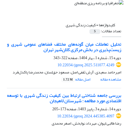
کلیدواژه‌ها =
کیفیت زندگی شهری
تعداد مقالات:
5
تحلیل تعاملات میان گونه‌های مختلف فضاهای عمومی شهری و
زیست‌پذیری در بخش مرکزی کلان‌شهر تهران
دوره 15، شماره 1، بهار 1404، صفحه
322-343
10.22034/jgeoq.2025.511077.4249
امیرحامد سعیدی، آرش ثقفی اصل، مسعود حق‌لسان، محمدرضا پاکدل‌فرد
مشاهده مقاله
اصل مقاله
1.72 M
بررسی جامعه شناختی ارتباط بین کیفیت زندگی شهری با توسعه
اقتصادی مورد مطالعه : شهرستان لاهیجان
دوره 14، شماره 3، پاییز 1403، صفحه
173-205
10.22034/jgeoq.2024.445385.4097
رضا طالبی لیوان، مهرداد نوابخش، اصغر محمدی