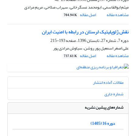
میثم ابوالقاسمی، ابومحمد عسگرخانی، سهراب صلاحی، مریم مرادی
مشاهده مقاله
اصل مقاله
704.94 K
نقش ژئوپلیتیک لرستان در رابطه با امنیت ایران
دوره 7، شماره 27، تابستان 1396، صفحه
193-215
علی اصغر اسمعیل پور روشن، سیاوش مرادی پور
مشاهده مقاله
اصل مقاله
737.61 K
مقالات آماده انتشار
شماره جاری
شماره‌های پیشین نشریه
دوره 16 (1405)