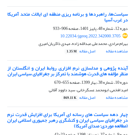
سیاست‌ها، راهبردها و برنامه ریزی منطقه ای ایالات‌ متحد آمریکا
در غرب آسیا
دوره 12، شماره 48، پاییز 1401، صفحه
906-933
10.22034/jgeoq.2022.342000.3705
بهرام مرادی، محمدعلی عبدالله زاده، مهدی ذاکریان امیری
مشاهده مقاله
اصل مقاله
1.35 M
آینده پژوهی و مدلسازی نرم افزاری روابط ایران و انگلستان از
منظر مؤلفه های قدرت هوشمند با تمرکز بر جغرافیای سیاسی ایران
دوره 10، شماره 38، بهار 1399، صفحه
655-670
امید افخمی، ابومحمد عسگرخانی، سید داوود آقائی
مشاهده مقاله
اصل مقاله
869.11 K
چهار دهه سیاست های رسانه ای آمریکا برای افزایش قدرت نرم
در جغرافیای سیاسی ایران و کنشگری رهبر جمهوری اسلامی ایران
(مطالعه موردی: صدای آمریکا)
دوره 9، شماره 37، زمستان 1398، صفحه
23-42