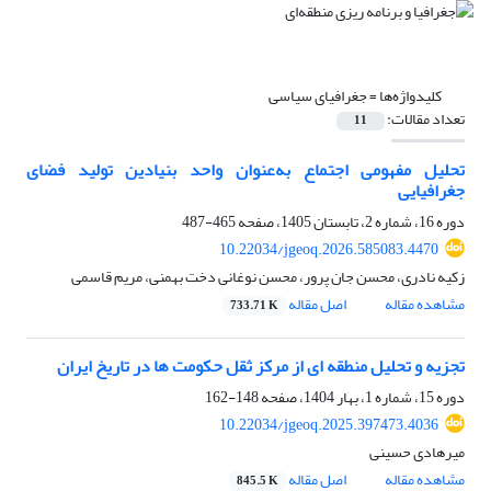
کلیدواژه‌ها =
جغرافیای سیاسی
تعداد مقالات:
11
تحلیل مفهومی اجتماع به‌عنوان واحد بنیادین تولید فضای
جغرافیایی
دوره 16، شماره 2، تابستان 1405، صفحه
465-487
10.22034/jgeoq.2026.585083.4470
زکیه نادری، محسن جان پرور، محسن نوغانی دخت بهمنی، مریم قاسمی
مشاهده مقاله
اصل مقاله
733.71 K
تجزیه و تحلیل منطقه ای از مرکز ثقل حکومت ها در تاریخ ایران
دوره 15، شماره 1، بهار 1404، صفحه
148-162
10.22034/jgeoq.2025.397473.4036
میرهادی حسینی
مشاهده مقاله
اصل مقاله
845.5 K