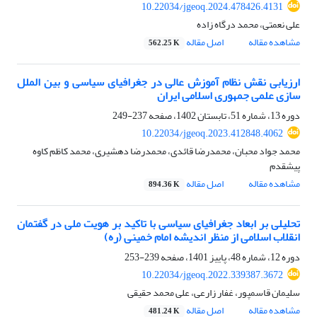
10.22034/jgeoq.2024.478426.4131
علی نعمتی، محمد درگاه زاده
مشاهده مقاله
اصل مقاله
562.25 K
ارزیابی نقش نظام آموزش عالی در جغرافیای سیاسی و بین الملل
سازی علمی جمهوری اسلامی ایران
دوره 13، شماره 51، تابستان 1402، صفحه
237-249
10.22034/jgeoq.2023.412848.4062
محمد جواد محبان، محمدرضا قائدی، محمدرضا دهشیری، محمد کاظم کاوه
پیشقدم
مشاهده مقاله
اصل مقاله
894.36 K
تحلیلی بر ابعاد جغرافیای سیاسی با تاکید بر هویت ملی در گفتمان
انقلاب اسلامی از منظر اندیشه امام خمینی (ره)
دوره 12، شماره 48، پاییز 1401، صفحه
239-253
10.22034/jgeoq.2022.339387.3672
سلیمان قاسمپور، غفار زارعی، علی محمد حقیقی
مشاهده مقاله
اصل مقاله
481.24 K