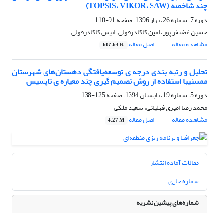
چند شاخصه (TOPSIS، VIKOR، SAW)
دوره 7، شماره 26، بهار 1396، صفحه
91-110
حسین غضنفر پور، امین کاکادزفولی، انیس کاکادزفولی
مشاهده مقاله
اصل مقاله
607.64 K
تحلیل و رتبه بندی درجه ی توسعه‌یافتگی دهستان‌های شهرستان
ممسنیبا استفاده از روش تصمیم گیری چند معیاره ی تاپسیس
دوره 5، شماره 19، تابستان 1394، صفحه
125-138
محمد رضا امیری فهلیانی، سعید ملکی
مشاهده مقاله
اصل مقاله
4.27 M
مقالات آماده انتشار
شماره جاری
شماره‌های پیشین نشریه