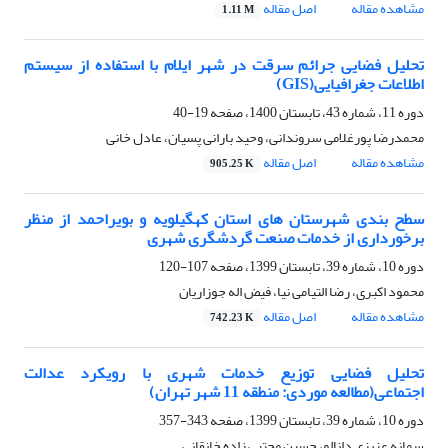
مشاهده مقاله
اصل مقاله
1.11 M
تحلیل فضایی جرائم سرقت در شهر ایلام با استفاده از سیستم
اطلاعات جغرافیایی(GIS)
دوره 11، شماره 43، تابستان 1400، صفحه
19-40
محمدرضا پورغلامی سروندانی، وحید بارانی پسیان، عادل خانی
مشاهده مقاله
اصل مقاله
905.25 K
سطح بندی شهرستان های استان کهگیلویه و بویراحمد از منظر
برخورداری از خدمات صنعت گردشگری شهری
دوره 10، شماره 39، تابستان 1399، صفحه
107-120
محمود اکبری، رضا التیامی نیا، فیض اله جوزاریان
مشاهده مقاله
اصل مقاله
742.23 K
تحلیل فضایی توزیع خدمات شهری با رویکرد عدالت
اجتماعی(مطالعه موردی: منطقه 11 شهر تهران)
دوره 10، شماره 39، تابستان 1399، صفحه
343-357
سمانه عزیزی دانالو، حسین مجتبی زاده خانقانی