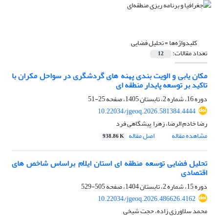
کلیدواژه‌ها =
تحلیل فضایی
تعداد مقالات:
12
مکان یابی و الویت بندی پهنه های گردشگری در سواحل مکران با
تاکید بر توسعه پایدار منطقه ای
دوره 16، شماره 2، تابستان 1405، صفحه
25-51
10.22034/jgeoq.2026.581384.4444
رضا خادم الرضا، زهرا ‌ پیش‎گاهی ‌فرد
مشاهده مقاله
اصل مقاله
938.86 K
تحلیل فضایی توسعه منطقه ای استان ایلام براساس شاخص های
اقتصادی
دوره 15، شماره 2، تابستان 1404، صفحه
505-529
10.22034/jgeoq.2026.486626.4162
محمد سلاورزی زاده، حجت شیخی