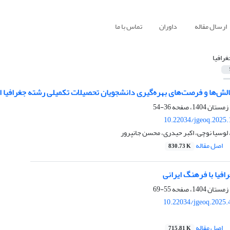
ارسال مقاله
داوران
تماس با ما
غرافیا
ش‌ها و فرصت‌های بهره‌گیری دانشجویان تحصیلات تکمیلی رشته جغرافیا ا
36-54
10.22034/jgeoq.2025.
لوسیا نوچی، اکبر حیدری، محسن جانپرور
اصل مقاله
830.73 K
فیا با فرهنگ ایرانی
55-69
10.22034/jgeoq.2025.
اصل مقاله
715.81 K