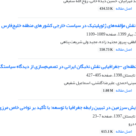
مهرابیان، حسین دیده خانی، روح الله سمیعی
اصل مقاله
434.53 K
نقش مؤلفه‌های ژئوپلیتیک در سیاست خارجی کشورهای منطقه‌ خلیج‌فارس
1089-1109
لطفی، پیروز مجتهد زاده، مجید ولی شریعت پناهی
اصل مقاله
550.73 K
قه‌ای -جغرافیایی نقش نخبگان ایرانی در تصمیم‌سازی از دیدگاه سیاستگ
405-427
نی احمدی، علیرضا گلشنی، اسماعیل شفیعی
اصل مقاله
1.08 M
ش سرزمین در تبیین رابطه جغرافیا با توسعه: با تأکید بر نواحی خاص مرز
7-23
 درو
اصل مقاله
615.1 K