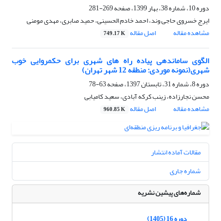
دوره 10، شماره 38، بهار 1399، صفحه
269-281
ایرج خسروی حاجی وند، احمد خادم الحسینی، حمید صابری، مهدی مومنی
مشاهده مقاله
اصل مقاله
749.17 K
الگوی ساماندهی پیاده راه های شهری برای حکمروایی خوب
شهری(نمونه موردی: منطقه 12 شهر تهران)
دوره 8، شماره 31، تابستان 1397، صفحه
63-78
محسن نجارزاده، زینب کرکه آبادی، سعید کامیابی
مشاهده مقاله
اصل مقاله
960.85 K
مقالات آماده انتشار
شماره جاری
شماره‌های پیشین نشریه
دوره 16 (1405)