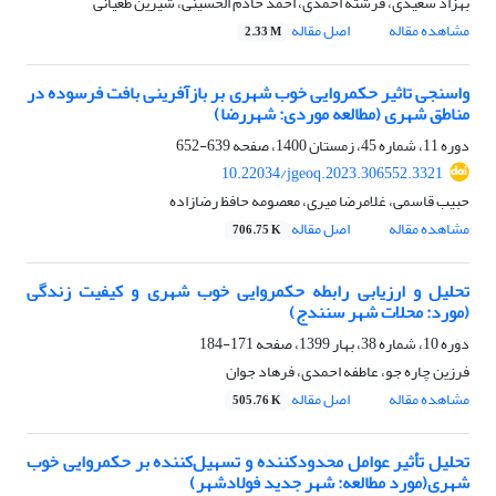
بهزاد سعیدی، فرشته احمدی، احمد خادم الحسینی، شیرین طغیانی
مشاهده مقاله
اصل مقاله
2.33 M
واسنجی تاثیر حکمروایی خوب شهری بر بازآفرینی بافت فرسوده در
مناطق شهری (مطالعه موردی: شهررضا)
دوره 11، شماره 45، زمستان 1400، صفحه
639-652
10.22034/jgeoq.2023.306552.3321
حبیب قاسمی، غلامرضا میری، معصومه حافظ رضازاده
مشاهده مقاله
اصل مقاله
706.75 K
تحلیل و ارزیابی رابطه حکمروایی خوب شهری و کیفیت زندگی
(مورد: محلات شهر سنندج)
دوره 10، شماره 38، بهار 1399، صفحه
171-184
فرزین چاره جو، عاطفه احمدی، فرهاد جوان
مشاهده مقاله
اصل مقاله
505.76 K
تحلیل تأثیر عوامل محدود‌کننده و تسهیل‌کننده بر حکمروایی خوب
شهری(مورد مطالعه: شهر جدید فولادشهر)