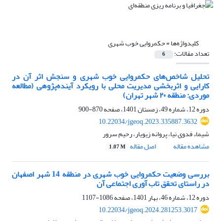
کلیدواژه‌ها =
حکمروایی خوب شهری
تعداد مقالات:
6
تحلیل شاخص‌های حکمروایی خوب شهری و سنجش اثر آن در
کارایی و اثربخشی مدیریت محلی با رویکرد آینده‌پژوهی (مطالعه
موردی: منطقه ۲۰ شهر تهران)
دوره 12، شماره 49، زمستان 1401، صفحه
870-900
10.22034/jgeoq.2023.335887.3632
شیماء فدوی نیا، پروانه زیویار، رحیم سرور
مشاهده مقاله
اصل مقاله
1.07 M
بررسی وضعیت حکمروایی خوب شهری در منطقه 14 شهر اصفهان
در راستای تحقق تاب آوری اجتماعی آن
دوره 12، شماره 46، بهار 1401، صفحه
1086-1107
10.22034/jgeoq.2024.281253.3017