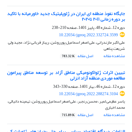
جایگاه نفوذ منطقه ای ایران در ژئوپلیتیک جدید خاورمیانه با تاکید
بر دوره زمانی ۲۰۱۱ تا۲۰۲۰
دوره 12، شماره 48، پاییز 1401، صفحه
210-238
10.22034/jgeoq.2022.332724.3599
علی اکبر مازندرانی، علی اصغر اسماعیل پورروشن، ریباز قربانی نژاد، مجید ولی
شریعت پناهی
مشاهده مقاله
اصل مقاله
783.32 K
تبیین اثرات ژئواکونومیکی مناطق آزاد بر توسعه مناطق پیرامون
مطالعه موردی منطقه آزاد انزلی
دوره 12، شماره 46، بهار 1401، صفحه
330-343
10.22034/jgeoq.2022.288274.3104
یاسر عظیمی لمیر، محسن رنجبر، علی اصغر اسماعیل پورروشن، تهمینه دانیالی،
محمد اخباری
مشاهده مقاله
اصل مقاله
715.89 K
الزامات دیدگاه اقتصاد سیاسی برای حل بحران‌های ژئوپلیتیکی