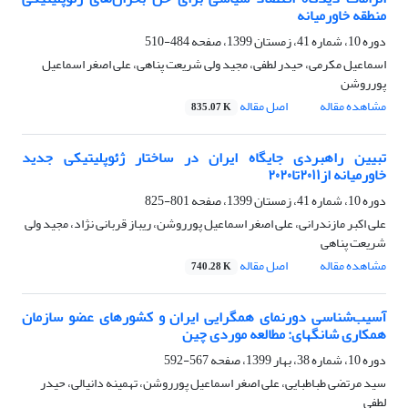
منطقه خاورمیانه
دوره 10، شماره 41، زمستان 1399، صفحه
484-510
اسماعیل مکرمی، حیدر لطفی، مجید ولی شریعت پناهی، علی اصغر اسماعیل
پورروشن
مشاهده مقاله
اصل مقاله
835.07 K
تبیین راهبردی جایگاه ایران در ساختار ژئوپلیتیکی جدید
خاورمیانه از۲۰۱۱تا۲۰۲۰
دوره 10، شماره 41، زمستان 1399، صفحه
801-825
علی اکبر مازندرانی، علی اصغر اسماعیل پورروشن، ریباز قربانی نژاد، مجید ولی
شریعت پناهی
مشاهده مقاله
اصل مقاله
740.28 K
آسیب‌شناسی دورنمای همگرایی ایران و کشورهای عضو سازمان
همکاری شانگهای: مطالعه موردی چین
دوره 10، شماره 38، بهار 1399، صفحه
567-592
سید مرتضی طباطبایی، علی اصغر اسماعیل پورروشن، تهمینه دانیالی، حیدر
لطفی